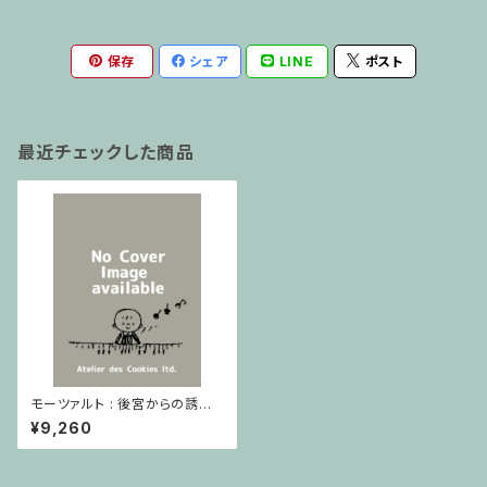
保存
シェア
LINE
ポスト
最近チェックした商品
モーツァルト : 後宮からの誘
拐 木管八重奏 J.N. Wendt編
¥9,260
/ スコア・パート譜セット