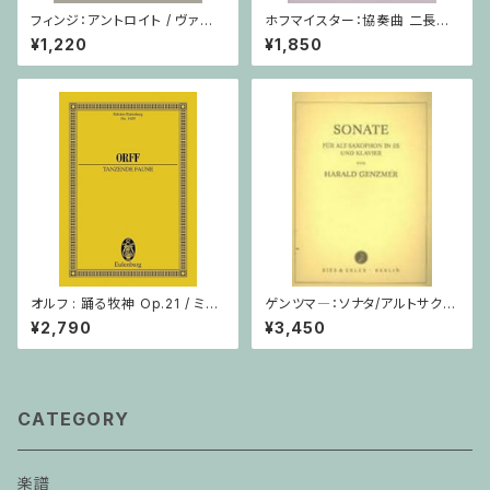
フィンジ：アントロイト / ヴァイ
ホフマイスター：協奏曲 二長調
オリン・ピアノ
/ ヴィオラ・ピアノ
¥1,220
¥1,850
オルフ : 踊る牧神 Op.21 / ミニ
ゲンツマ―：ソナタ/アルトサクソ
チュアスコア
フォーン・ピアノ
¥2,790
¥3,450
CATEGORY
楽譜