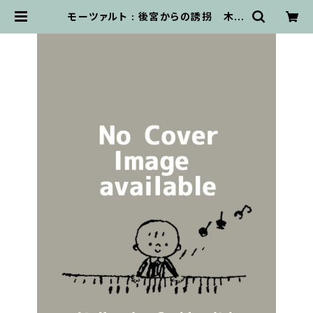
モーツァルト : 後宮からの誘拐 木管
八重奏 J.N. Wendt編 / スコア・パ
ート譜セット | 輸入楽譜専門店 アト
リエ・デ・くっきぃず