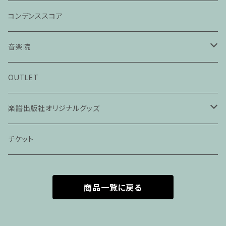
コンデンススコア
音楽院
ピアノ科３０分レッスン
OUTLET
ピアノ科４５分レッスン
楽譜出版社オリジナルグッズ
家族割プラン
アパレル
チケット
家族割適用プラン１
声楽
商品一覧に戻る
家族割適用プラン2
声楽ピアノ４５分レッスン
家族割適用プラン3