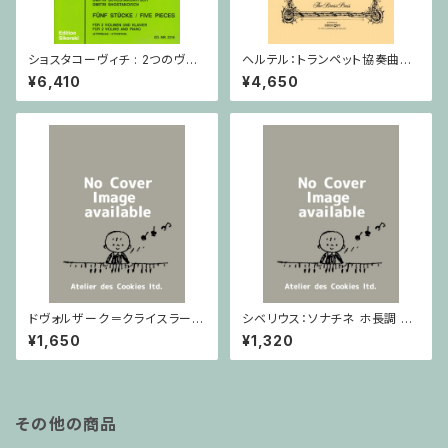
ショスタコーヴィチ : 2つのヴァ
ヘルテル：トランペット協奏曲第1
イオリンとピアノのための 5つの
番 変ホ長調/トランペット・ピア
¥6,410
¥4,650
小品 / ヴァイオリン2とピアノ
ノ
ドヴォルザーク＝クライスラー：
シベリウス：ソナチネ ホ長調 O
スラヴ幻想曲 ロ短調 from Op.
p.80 / ヴァイオリンとピアノ
¥1,650
¥1,320
55-4, Op.75 / ヴァイオリンと
ピアノ
その他の商品