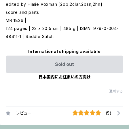
edited by Himie Voxman [2ob,2clar,2bsn,2hn]
score and parts
MR 1826 |
124 pages | 23 x 30,5 cm | 485 g | ISMN: 979-0-004-
48411-1 | Saddle Stitch
International shipping available
Sold out
日本国内にお住まいの方向け
通報する
レビュー
(5)