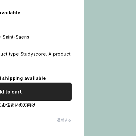
available
x
e Saint-Saëns
uct type Studyscore. A product
l shipping available
d to cart
にお住まいの方向け
通報する