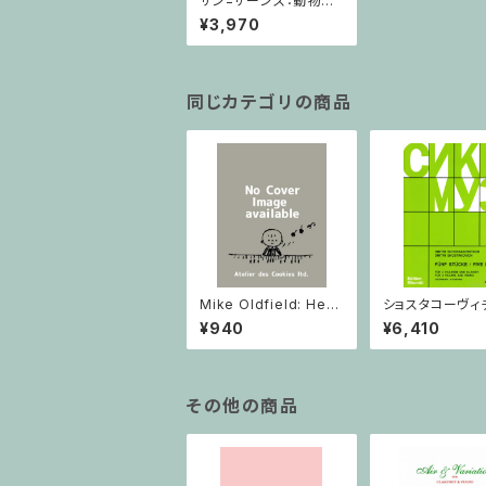
サン=サーンス：動物の
謝肉祭 Durand / ミニ
¥3,970
チュアスコア
同じカテゴリの商品
Mike Oldfield: Herg
ショスタコーヴィチ 
est Ridge / ピアノ
つのヴァイオリン
¥940
¥6,410
ノのための 5つの
ヴァイオリン2と
その他の商品