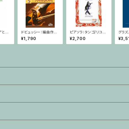
アと変
ドビュッシー：編曲作品
ピアソラ：タンゴ/リコー
グラズ
ピアノ
集CD付 / ヴァイオリ
ダー四重奏
フォー
¥1,790
¥2,700
¥3,5
ン・ピアノ
トラの
ホ長調 
ソフォ