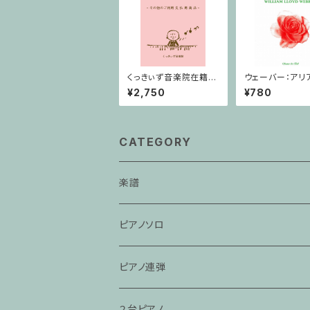
くっきぃず音楽院在籍
ウェーバー：アリ
者 その他のご利用支
奏/クラリネット・
¥2,750
¥780
払用商品 ワニくんの
キーボード
CATEGORY
楽譜
ピアノソロ
ピアノ連弾
２台ピアノ