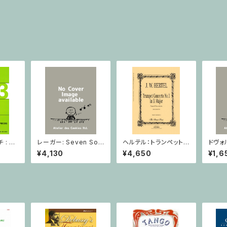
: 2
レーガー: Seven Son
ヘルテル：トランペット協
ドヴォ
とピア
atas op. 91 Heft 2 /
奏曲第1番 変ホ長調/
スラー
¥4,130
¥4,650
¥1,6
小品 /
ヴァイオリン
トランペット・ピアノ
短調 f
ピアノ
Op.7
とピア