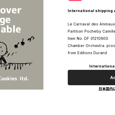
International shipping 
Le Carnaval des Animau
Partition Pocheby Camill
Item No. DF 01210600
Chamber Orchestra. prod
from Editions Durand
Internationa
Ad
日本国内