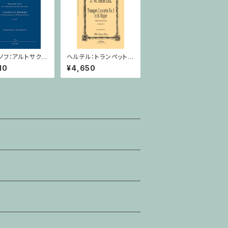
ノフ：アルトサクソ
ヘルテル：トランペット協
ンと弦楽オーケス
奏曲第1番 変ホ長調/
10
¥4,650
ための 協奏曲 変
トランペット・ピアノ
Op. 109 / サク
ーンとピアノ