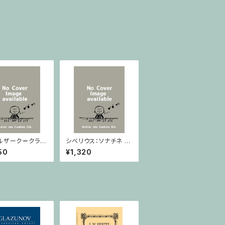
ルザーク＝クライ
シベリウス：ソナチネ ホ
：スラヴ幻想曲 ロ
長調 Op.80 / ヴァイオ
50
¥1,320
rom Op.55-4,
リンとピアノ
5 / ヴァイオリン
ノ