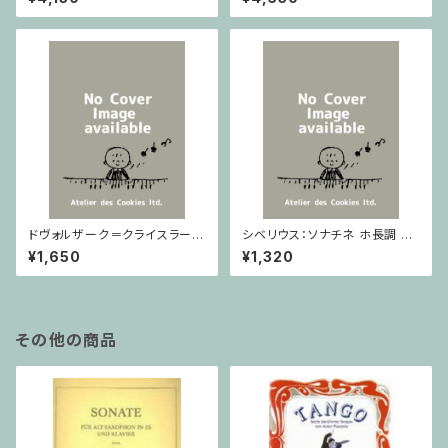
ノ
ドヴォルザーク＝クライスラー：
シベリウス：ソナチネ ホ長調 O
スラヴ幻想曲 ロ短調 from Op.
p.80 / ヴァイオリンとピアノ
¥1,650
¥1,320
55-4, Op.75 / ヴァイオリンと
ピアノ
その他の商品