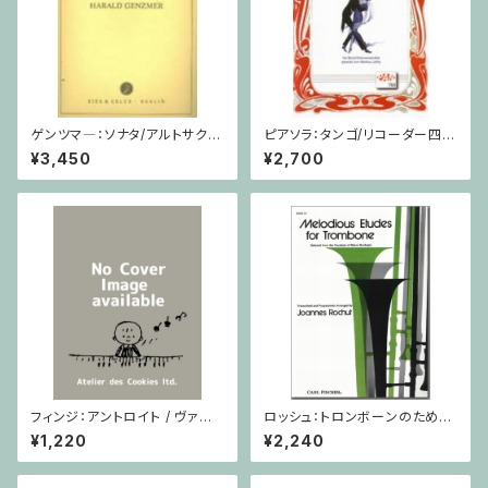
ゲンツマ―：ソナタ/アルトサクソ
ピアソラ：タンゴ/リコーダー四重
フォーン・ピアノ
奏
¥3,450
¥2,700
フィンジ：アントロイト / ヴァイ
ロッシュ：トロンボーンのための
オリン・ピアノ
旋律的練習曲 第3巻/トロンボ
¥1,220
¥2,240
ーン