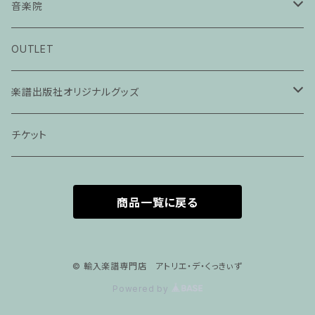
音楽院
ピアノ科３０分レッスン
OUTLET
ピアノ科４５分レッスン
楽譜出版社オリジナルグッズ
家族割プラン
アパレル
チケット
家族割適用プラン１
声楽
商品一覧に戻る
家族割適用プラン2
声楽ピアノ４５分レッスン
家族割適用プラン3
ヴァイオリンピアノ６０分レッスン
© 輸入楽譜専門店 アトリエ・デ・くっきぃず
Powered by
家族割適用プラン4
ヴァイオリン