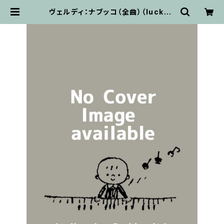
ヴェルディ：ナブッコ（全曲）（lucks0
4609) / フルスコア | 輸入楽譜専門
店 アトリエ・デ・くっきぃず