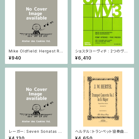
Mike Oldfield: Hergest Rid
ショスタコーヴィチ : 2つのヴァ
ge / ピアノ
イオリンとピアノのための 5つの
¥940
¥6,410
小品 / ヴァイオリン2とピアノ
レーガー: Seven Sonatas o
ヘルテル：トランペット協奏曲第1
p. 91 Heft 2 / ヴァイオリン
番 変ホ長調/トランペット・ピア
¥4,130
¥4,650