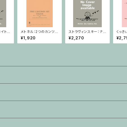
イト /
メトネル：2つのカンツォ
ストラヴィンスキー：ナイ
くっき
アノ
ーナとダンス Op. 43 /
チンゲールの歌・中国の
者 
¥1,920
¥2,270
¥2,7
ヴァイオリン・ピアノ
行進曲 / ヴァイオリン・
払用
ピアノ
うけん