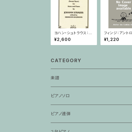
ヨハン・シュトラウス：甘
フィンジ：アントロ
い涙/ホルン・ピアノ
ヴァイオリン・ピ
¥2,600
¥1,220
CATEGORY
楽譜
ピアノソロ
ピアノ連弾
２台ピアノ