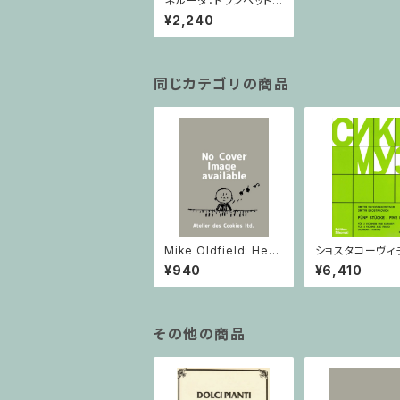
ネルーダ：トランペットと
弦楽のための協奏曲
¥2,240
変ホ長調/トランペット・
ピアノ
同じカテゴリの商品
Mike Oldfield: Herg
ショスタコーヴィチ 
est Ridge / ピアノ
つのヴァイオリン
¥940
¥6,410
ノのための 5つの
ヴァイオリン2と
その他の商品