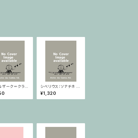
ルザーク＝クライ
シベリウス：ソナチネ ホ
：スラヴ幻想曲 ロ
長調 Op.80 / ヴァイオ
50
¥1,320
rom Op.55-4,
リンとピアノ
5 / ヴァイオリン
ノ