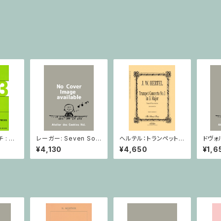
: 2
レーガー: Seven Son
ヘルテル：トランペット協
ドヴォ
とピア
atas op. 91 Heft 2 /
奏曲第1番 変ホ長調/
スラー
¥4,130
¥4,650
¥1,6
小品 /
ヴァイオリン
トランペット・ピアノ
短調 f
ピアノ
Op.7
とピア