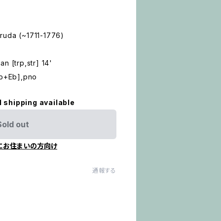
ruda (~1711-1776)
n [trp,str] 14'
Bb+Eb],pno
l shipping available
Sold out
にお住まいの方向け
通報する