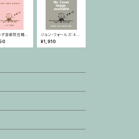
ぃず音楽院在籍
ジョン・フォールズ：4月
その他のご利用支
- イングランド / ピアノ
50
¥1,910
商品 おばけのぼ
ソロ
１巻