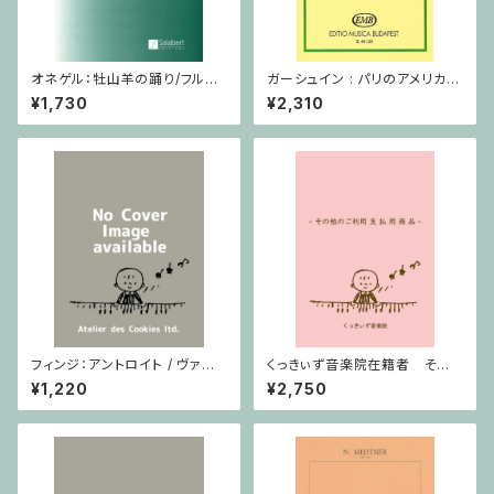
オネゲル：牡山羊の踊り/フルー
ガーシュイン : パリのアメリカ人
ト
/ ミニチュアスコア
¥1,730
¥2,310
フィンジ：アントロイト / ヴァイ
くっきぃず音楽院在籍者 その
オリン・ピアノ
他のご利用支払用商品 おば
¥1,220
¥2,750
けのぼうけん１巻