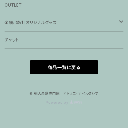
ピアノ科３０分レッスン
OUTLET
ピアノ科４５分レッスン
楽譜出版社オリジナルグッズ
家族割プラン
アパレル
チケット
家族割適用プラン１
声楽
商品一覧に戻る
家族割適用プラン2
声楽ピアノ４５分レッスン
家族割適用プラン3
ヴァイオリンピアノ６０分レッスン
© 輸入楽譜専門店 アトリエ・デ・くっきぃず
Powered by
家族割適用プラン4
ヴァイオリン
ピアノ科６０分レッスン