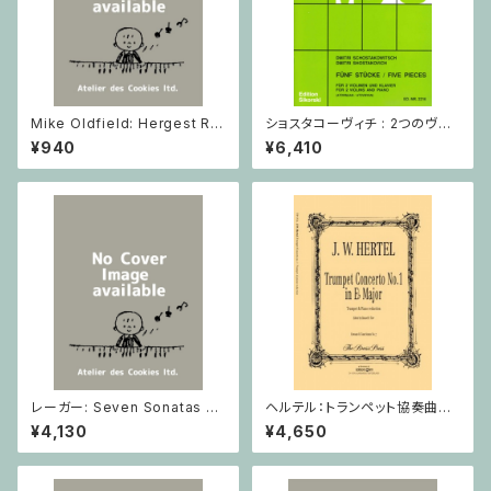
Mike Oldfield: Hergest Rid
ショスタコーヴィチ : 2つのヴァ
ge / ピアノ
イオリンとピアノのための 5つの
¥940
¥6,410
小品 / ヴァイオリン2とピアノ
レーガー: Seven Sonatas o
ヘルテル：トランペット協奏曲第1
p. 91 Heft 2 / ヴァイオリン
番 変ホ長調/トランペット・ピア
¥4,130
¥4,650
ノ