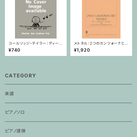
コールリッジ・テイラー：ディープ
メトネル：2つのカンツォーナとダ
リバー Op.59,No.10 / ヴァイオ
ンス Op. 43 / ヴァイオリン・ピ
¥740
¥1,920
リン・ピアノ
アノ
CATEGORY
楽譜
ピアノソロ
ピアノ連弾