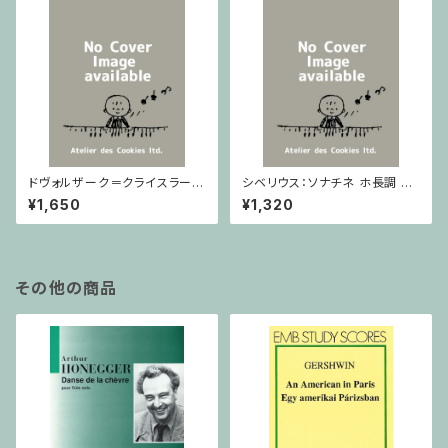
ドヴォルザーク＝クライスラー：
シベリウス：ソナチネ ホ長調 O
スラヴ幻想曲 ロ短調 from Op.
p.80 / ヴァイオリンとピアノ
¥1,650
¥1,320
55-4, Op.75 / ヴァイオリンと
ピアノ
その他の商品