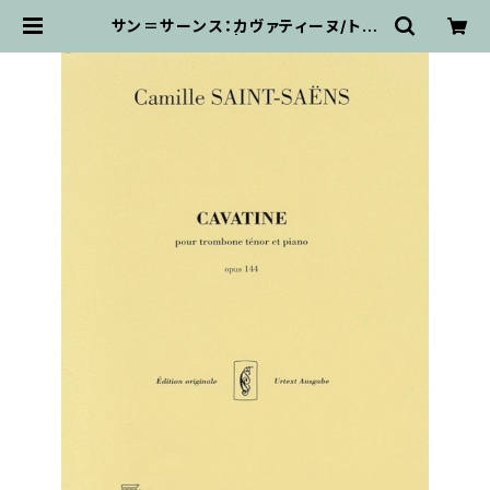
サン＝サーンス：カヴァティーヌ/トロ
ンボーン・ピアノ | 輸入楽譜専門店
アトリエ・デ・くっきぃず