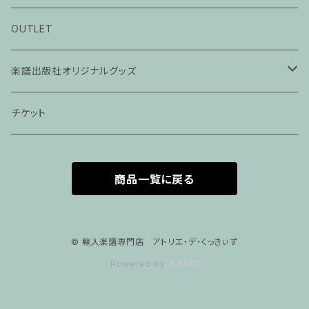
ピアノ科３０分レッスン
OUTLET
ピアノ科４５分レッスン
楽譜出版社オリジナルグッズ
家族割プラン
アパレル
チケット
家族割適用プラン１
声楽
商品一覧に戻る
家族割適用プラン2
声楽ピアノ４５分レッスン
家族割適用プラン3
ヴァイオリンピアノ６０分レッスン
© 輸入楽譜専門店 アトリエ・デ・くっきぃず
Powered by
家族割適用プラン4
ヴァイオリン