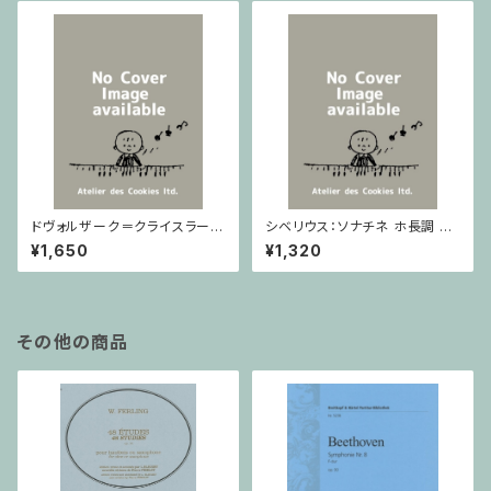
ドヴォルザーク＝クライスラー：
シベリウス：ソナチネ ホ長調 O
スラヴ幻想曲 ロ短調 from Op.
p.80 / ヴァイオリンとピアノ
¥1,650
¥1,320
55-4, Op.75 / ヴァイオリンと
ピアノ
その他の商品