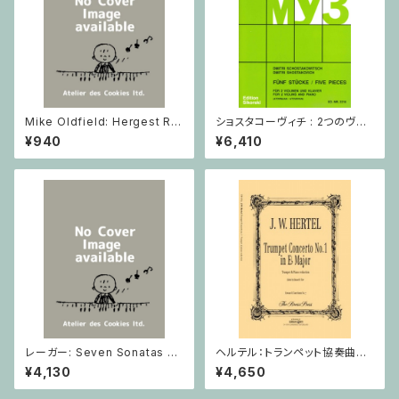
Mike Oldfield: Hergest Rid
ショスタコーヴィチ : 2つのヴァ
ge / ピアノ
イオリンとピアノのための 5つの
¥940
¥6,410
小品 / ヴァイオリン2とピアノ
レーガー: Seven Sonatas o
ヘルテル：トランペット協奏曲第1
p. 91 Heft 2 / ヴァイオリン
番 変ホ長調/トランペット・ピア
¥4,130
¥4,650
ノ