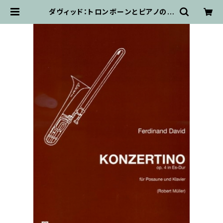
ダヴィッド：トロンボーンとピアノのた
めの コンチェルティーノ Op.4 変ホ
長調/トロンボーン・ピアノ | 輸入楽譜
専門店 アトリエ・デ・くっきぃず