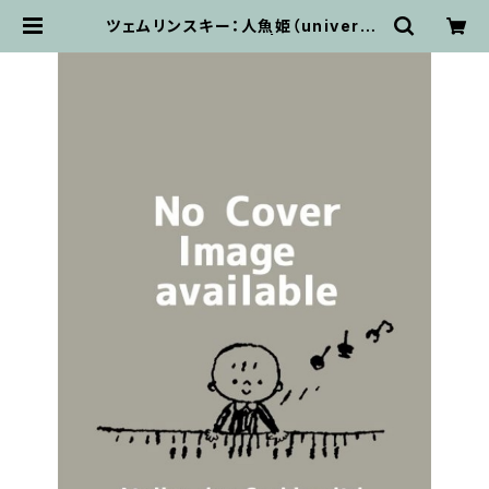
ツェムリンスキー：人魚姫（universa
l) / ミニチュアスコア | 輸入楽譜専門
店 アトリエ・デ・くっきぃず