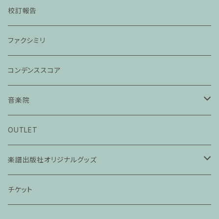
校訂報告
ファクシミリ
コンデンススコア
音楽院
ピアノ科３０分レッスン
OUTLET
ピアノ科４５分レッスン
楽譜出版社オリジナルグッズ
家族割プラン
アパレル
チケット
家族割適用プラン１
声楽