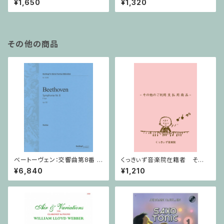
¥1,650
¥1,320
55-4, Op.75 / ヴァイオリンと
ピアノ
その他の商品
ベートーヴェン：交響曲第8番 /
くっきぃず音楽院在籍者 その
フルスコア
他のご利用支払用商品 テクニ
¥6,840
¥1,210
ック