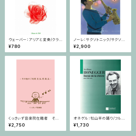
ウェーバー：アリアと変奏/クラリ
ノーレ：サクソトニック/サクソフ
ネット・ピアノ
ォーン・CD
¥780
¥2,900
くっきぃず音楽院在籍者 その
オネゲル：牡山羊の踊り/フルー
他のご利用支払用商品 おば
ト
¥2,750
¥1,730
けのぼうけん１巻