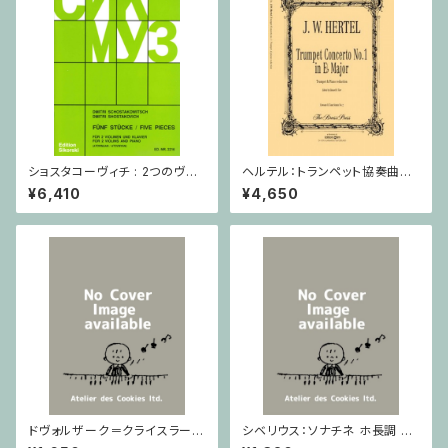
ショスタコーヴィチ : 2つのヴァ
ヘルテル：トランペット協奏曲第1
イオリンとピアノのための 5つの
番 変ホ長調/トランペット・ピア
¥6,410
¥4,650
小品 / ヴァイオリン2とピアノ
ノ
ドヴォルザーク＝クライスラー：
シベリウス：ソナチネ ホ長調 O
スラヴ幻想曲 ロ短調 from Op.
p.80 / ヴァイオリンとピアノ