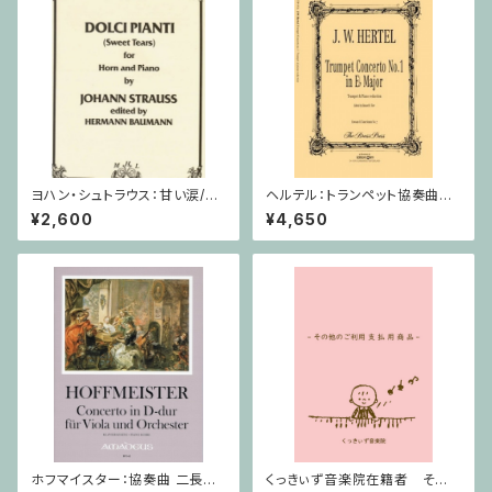
ヨハン・シュトラウス：甘い涙/ホ
ヘルテル：トランペット協奏曲第1
ルン・ピアノ
番 変ホ長調/トランペット・ピア
¥2,600
¥4,650
ノ
ホフマイスター：協奏曲 二長調
くっきぃず音楽院在籍者 その