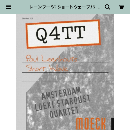
レーンフーツ：ショートウェーブ/リコ
ーダー四重奏 | 輸入楽譜専門店 ア
トリエ・デ・くっきぃず