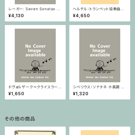
レーガー: Seven Sonatas o
ヘルテル：トランペット協奏曲第1
p. 91 Heft 2 / ヴァイオリン
番 変ホ長調/トランペット・ピア
¥4,130
¥4,650
ノ
ドヴォルザーク＝クライスラー：
シベリウス：ソナチネ ホ長調 O
スラヴ幻想曲 ロ短調 from Op.
p.80 / ヴァイオリンとピアノ
¥1,650
¥1,320
55-4, Op.75 / ヴァイオリンと
ピアノ
その他の商品