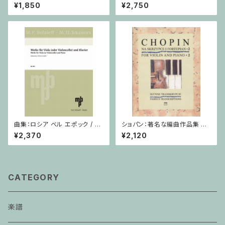
/ ヴィオラ・ピアノ
他のご利用支払用商品 ワニく
¥1,850
¥2,750
んのキーボード
曲集：ロシア ベル エポック / ヴ
ショパン：著名な編曲作品集 第
ィオラ（またはチェロ）・ピアノ
2巻 / ヴァイオリン・ピアノ
¥2,370
¥2,120
CATEGORY
楽譜