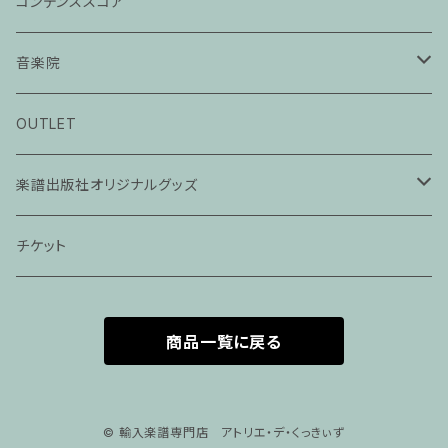
コンデンススコア
音楽院
ピアノ科３０分レッスン
OUTLET
ピアノ科４５分レッスン
楽譜出版社オリジナルグッズ
家族割プラン
アパレル
チケット
家族割適用プラン１
声楽
商品一覧に戻る
家族割適用プラン2
声楽ピアノ４５分レッスン
家族割適用プラン3
ヴァイオリンピアノ６０分レッスン
© 輸入楽譜専門店 アトリエ・デ・くっきぃず