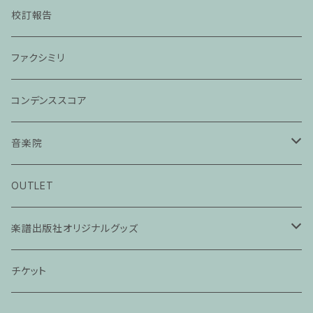
校訂報告
ファクシミリ
コンデンススコア
音楽院
ピアノ科３０分レッスン
OUTLET
ピアノ科４５分レッスン
楽譜出版社オリジナルグッズ
家族割プラン
アパレル
チケット
家族割適用プラン１
声楽