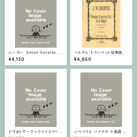
レーガー: Seven Sonatas o
ヘルテル：トランペット協奏曲第1
p. 91 Heft 2 / ヴァイオリン
番 変ホ長調/トランペット・ピア
¥4,130
¥4,650
ノ
ドヴォルザーク＝クライスラー：
シベリウス：ソナチネ ホ長調 O
スラヴ幻想曲 ロ短調 from Op.
p.80 / ヴァイオリンとピアノ