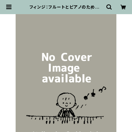
フィンジ：フルートとピアノのための5
つのバガテル/フルート・ピアノ | 輸入
楽譜専門店 アトリエ・デ・くっきぃず