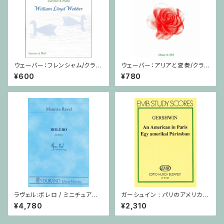
ウェーバー：フレンシャム/クラリ
ウェーバー：アリアと変奏/クラリ
ネット・ピアノ
ネット・ピアノ
¥600
¥780
ラヴェル:ボレロ / ミニチュアス
ガーシュイン : パリのアメリカ人
コア
/ ミニチュアスコア
¥4,780
¥2,310