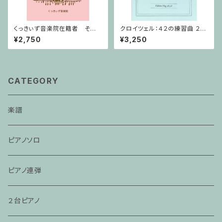
くっきぃず音楽院在籍者 その
クロイツェル：４２の練習曲 ２巻
他のご利用支払用商品 おば
/ ヴァイオリン教本
¥2,750
¥3,250
けのぼうけん２巻
CATEGORY
楽譜
ピアノソロ
ピアノ連弾
２台ピアノ