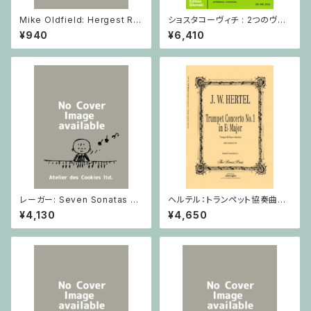
Mike Oldfield: Hergest Rid
ショスタコーヴィチ : 2つのヴァ
ge / ピアノ
イオリンとピアノのための 5つの
¥940
¥6,410
小品 / ヴァイオリン2とピアノ
レーガー: Seven Sonatas o
ヘルテル：トランペット協奏曲第1
p. 91 Heft 2 / ヴァイオリン
番 変ホ長調/トランペット・ピア
¥4,130
¥4,650
ノ