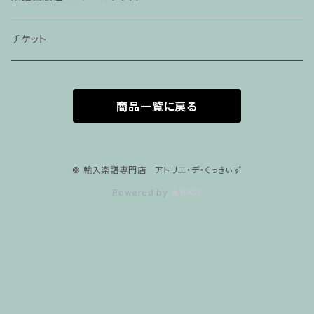
家族割プラン
アパレル
チケット
家族割適用プラン１
声楽
商品一覧に戻る
家族割適用プラン2
声楽ピアノ４５分レッスン
家族割適用プラン3
ヴァイオリンピアノ６０分レッスン
© 輸入楽譜専門店 アトリエ・デ・くっきぃず
Powered by
家族割適用プラン4
ヴァイオリン
ピアノ科６０分レッスン
箏