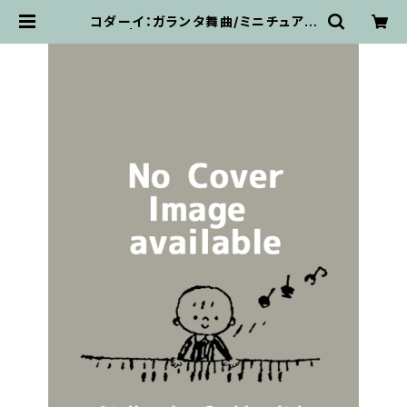
コダーイ：ガランタ舞曲/ミニチュアス
コア | 輸入楽譜専門店 アトリエ・
デ・くっきぃず