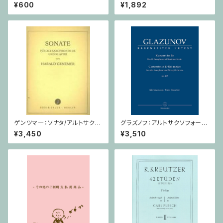
ネット・ピアノ
めの寓話 第８番 作品120 / ホ
¥600
¥1,892
ルン
ゲンツマ―：ソナタ/アルトサクソ
グラズノフ：アルトサクソフォーン
フォーン・ピアノ
と弦楽オーケストラのための 協
¥3,450
¥3,510
奏曲 変ホ長調 Op. 109 / サク
ソフォーンとピアノ