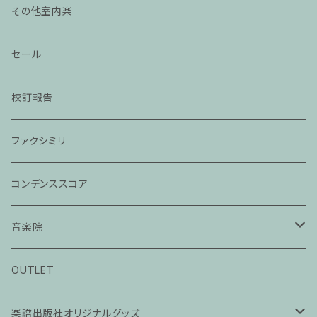
その他室内楽
セール
校訂報告
ファクシミリ
コンデンススコア
音楽院
ピアノ科３０分レッスン
OUTLET
ピアノ科４５分レッスン
楽譜出版社オリジナルグッズ