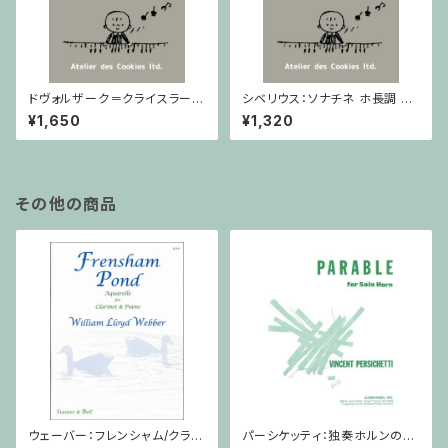
ドヴォルザーク＝クライスラー：
シベリウス：ソナチネ ホ長調 O
スラヴ幻想曲 ロ短調 from Op.
p.80 / ヴァイオリンとピアノ
¥1,650
¥1,320
55-4, Op.75 / ヴァイオリンと
ピアノ
その他の商品
ウェーバー：フレンシャム/クラリ
パーシケッティ：独奏ホルンのた