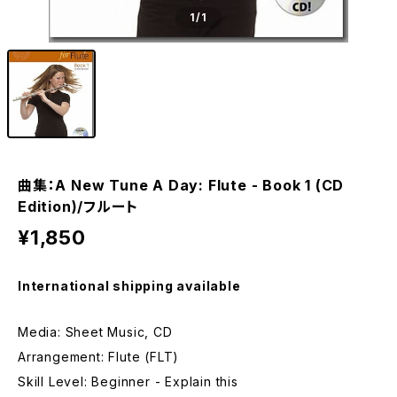
1
/1
曲集：A New Tune A Day: Flute - Book 1 (CD
Edition)/フルート
¥1,850
International shipping available
Media: Sheet Music, CD
Arrangement: Flute (FLT)
Skill Level: Beginner - Explain this