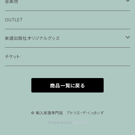
音楽院
ピアノ科３０分レッスン
OUTLET
ピアノ科４５分レッスン
楽譜出版社オリジナルグッズ
家族割プラン
アパレル
チケット
家族割適用プラン１
声楽
商品一覧に戻る
家族割適用プラン2
声楽ピアノ４５分レッスン
家族割適用プラン3
ヴァイオリンピアノ６０分レッスン
© 輸入楽譜専門店 アトリエ・デ・くっきぃず
Powered by
家族割適用プラン4
ヴァイオリン