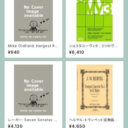
Mike Oldfield: Hergest Rid
ショスタコーヴィチ : 2つのヴァ
ge / ピアノ
イオリンとピアノのための 5つの
¥940
¥6,410
小品 / ヴァイオリン2とピアノ
レーガー: Seven Sonatas o
ヘルテル：トランペット協奏曲第1
p. 91 Heft 2 / ヴァイオリン
番 変ホ長調/トランペット・ピア
¥4,130
¥4,650