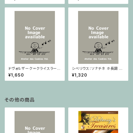
ノ
ドヴォルザーク＝クライスラー：
シベリウス：ソナチネ ホ長調 O
スラヴ幻想曲 ロ短調 from Op.
p.80 / ヴァイオリンとピアノ
¥1,650
¥1,320
55-4, Op.75 / ヴァイオリンと
ピアノ
その他の商品