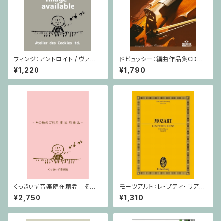
フィンジ：アントロイト / ヴァイ
ドビュッシー：編曲作品集CD付
オリン・ピアノ
/ ヴァイオリン・ピアノ
¥1,220
¥1,790
くっきぃず音楽院在籍者 その
モーツアルト：レ・プティ・ リア
他のご利用支払用商品 おば
ン/ミニチュアスコア
¥2,750
¥1,310
けのぼうけん１巻