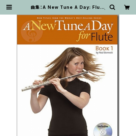
曲集：A New Tune A Day: Flute
- Book 1 (CD Edition)/フルート |
輸入楽譜専門店 アトリエ・デ・くっき
ぃず