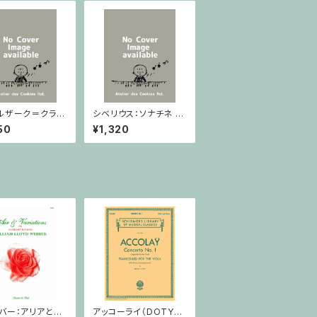
ルザーク＝クライ
シベリウス：ソナチネ ホ
：スラヴ幻想曲 ロ
長調 Op.80 / ヴァイオ
50
¥1,320
rom Op.55-4,
リンとピアノ
5 / ヴァイオリン
ノ
バー：アリアと変
アッコーライ（DOTY