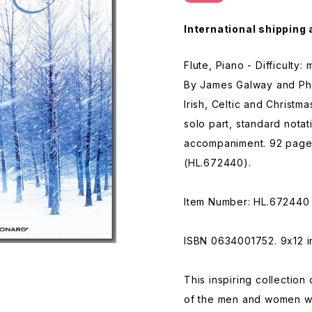
International shipping 
Flute, Piano - Difficulty:
By James Galway and Phil 
Irish, Celtic and Christm
solo part, standard nota
accompaniment. 92 pages
(HL.672440).
Item Number: HL.672440
ISBN 0634001752. 9x12 i
This inspiring collection 
of the men and women w