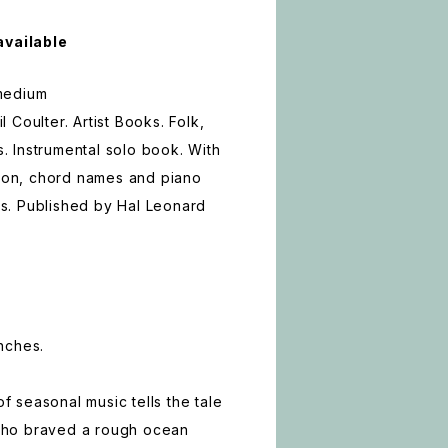
available
 medium
Coulter. Artist Books. Folk,
as. Instrumental solo book. With
tion, chord names and piano
. Published by Hal Leonard
nches.
of seasonal music tells the tale
ho braved a rough ocean