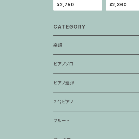
者 その他のご利用支
ラノサクソフォー
¥2,750
¥2,360
払用商品 ワニくんの
ノ
キーボード
CATEGORY
楽譜
ピアノソロ
ピアノ連弾
２台ピアノ
フルート