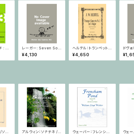
: 2
レーガー: Seven Son
ヘルテル：トランペット協
ドヴォ
とピア
atas op. 91 Heft 2 /
奏曲第1番 変ホ長調/
スラー
¥4,130
¥4,650
¥1,6
小品 /
ヴァイオリン
トランペット・ピアノ
短調 f
ピアノ
Op.7
とピア
/ソプ
アルウィン：ソナチネ /
ウェーバー：フレンシャ
ウェー