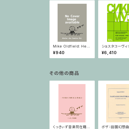
Mike Oldfield: Herg
ショスタコーヴィチ 
est Ridge / ピアノ
つのヴァイオリン
¥940
¥6,410
ノのための 5つの
ヴァイオリン2と
その他の商品
くっきぃず音楽院在籍
ボザ：田園幻想曲