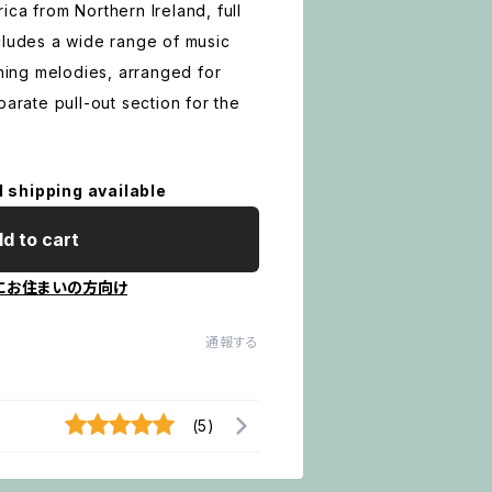
ca from Northern Ireland, full
cludes a wide range of music
ching melodies, arranged for
parate pull-out section for the
l shipping available
d to cart
にお住まいの方向け
通報する
(5)