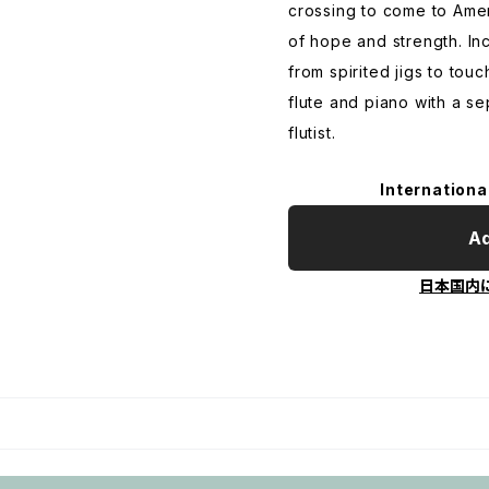
crossing to come to Ameri
of hope and strength. In
from spirited jigs to tou
flute and piano with a se
flutist.
Internationa
Ad
日本国内