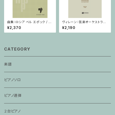
曲集：ロシア ベル エポック / ヴ
ヴィレーン：弦楽オーケストラの
ィオラ（またはチェロ）・ピアノ
ための セレナード Op.11 / ミ
¥2,370
¥2,190
ニチュアスコア
CATEGORY
楽譜
ピアノソロ
ピアノ連弾
２台ピアノ