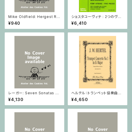
Mike Oldfield: Hergest Rid
ショスタコーヴィチ : 2つのヴァ
ge / ピアノ
イオリンとピアノのための 5つの
¥940
¥6,410
小品 / ヴァイオリン2とピアノ
レーガー: Seven Sonatas o
ヘルテル：トランペット協奏曲第1
p. 91 Heft 2 / ヴァイオリン
番 変ホ長調/トランペット・ピア
¥4,130
¥4,650
ノ