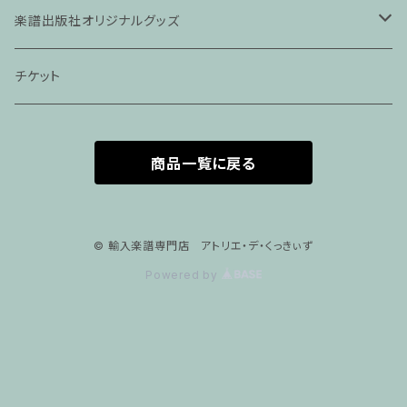
ピアノ科４５分レッスン
楽譜出版社オリジナルグッズ
家族割プラン
アパレル
チケット
家族割適用プラン１
声楽
商品一覧に戻る
家族割適用プラン2
声楽ピアノ４５分レッスン
家族割適用プラン3
ヴァイオリンピアノ６０分レッスン
© 輸入楽譜専門店 アトリエ・デ・くっきぃず
Powered by
家族割適用プラン4
ヴァイオリン
ピアノ科６０分レッスン