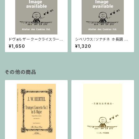
ドヴォルザーク＝クライスラー：
シベリウス：ソナチネ ホ長調 O
スラヴ幻想曲 ロ短調 from Op.
p.80 / ヴァイオリンとピアノ
¥1,650
¥1,320
55-4, Op.75 / ヴァイオリンと
ピアノ
その他の商品