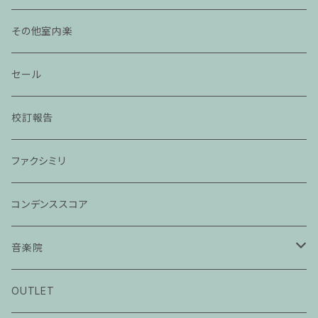
その他室内楽
セール
校訂報告
ファクシミリ
コンデンススコア
音楽院
ピアノ科３０分レッスン
OUTLET