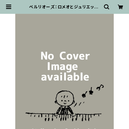
ベルリオーズ：ロメオとジュリエット/
フルスコア | 輸入楽譜専門店 アトリ
エ・デ・くっきぃず