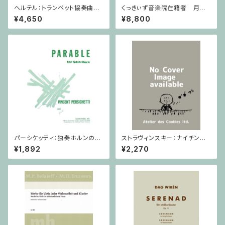
ヘルテル：トランペット協奏曲第1
くっきぃず音楽院在籍者 月謝
番 変ホ長調/トランペット・ピア
支払用商品 ピアノ科 ３０分
¥4,650
¥8,800
ノ
パーシケッティ：独奏ホルンのた
ストラヴィンスキー：ナイチンゲ
めの寓話 第８番 作品120 / ホ
ールの歌・中国の行進曲 / ヴァ
¥1,892
¥2,270
ルン
イオリン・ピアノ