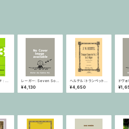
: 2
レーガー: Seven Son
ヘルテル：トランペット協
ドヴォ
とピア
atas op. 91 Heft 2 /
奏曲第1番 変ホ長調/
スラー
¥4,130
¥4,650
¥1,6
小品 /
ヴァイオリン
トランペット・ピアノ
短調 f
ピアノ
Op.7
とピア