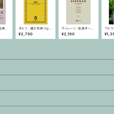
協奏曲
オルフ : 踊る牧神 Op.2
ヴィレーン：弦楽オーケ
アルウ
ラ・ピア
1 / ミニチュアスコア
ストラのための セレナ
ヴァイ
¥2,790
¥2,190
¥1,3
ード Op.11 / ミニチュア
スコア