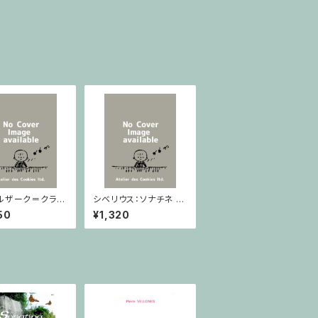
ルザーク＝クライ
シベリウス：ソナチネ ホ
：スラヴ幻想曲 ロ
長調 Op.80 / ヴァイオ
50
¥1,320
rom Op.55-4,
リンとピアノ
5 / ヴァイオリン
ノ