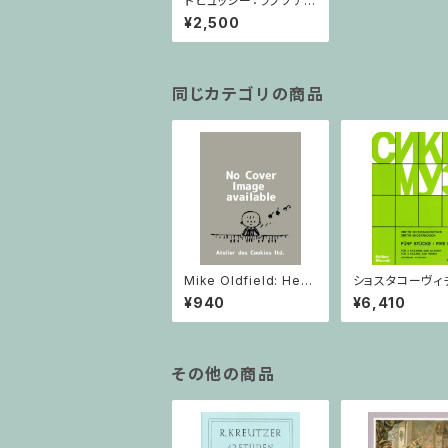
ドビュッシー：ラプソデ
ィ/サクソフォーン・ピア
¥2,500
ノ
同じカテゴリの商品
Mike Oldfield: Herg
ショスタコーヴィチ 
est Ridge / ピアノ
つのヴァイオリン
¥940
¥6,410
ノのための 5つの
ヴァイオリン2と
その他の商品