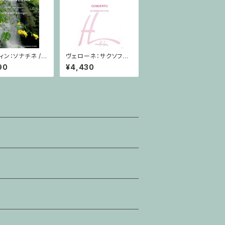
ィン：ソナチネ /
ヴェローネ：サクソフォ
オリン・ピアノ
ーン協奏曲 op.65 / ア
90
¥4,430
ルトサクソフォーン,ピア
ノ