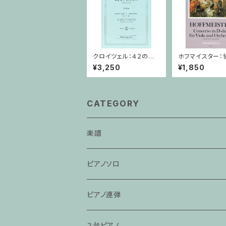
クロイツェル：４２の練
ホフマイスター：
習曲 ２巻 / ヴァイオリ
二長調 / ヴィオ
¥3,250
¥1,850
ン教本
ノ
CATEGORY
楽譜
ピアノソロ
ピアノ連弾
２台ピアノ