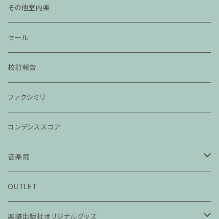
その他室内楽
セール
校訂報告
ファクシミリ
コンデンススコア
音楽院
ピアノ科３０分レッスン
OUTLET
ピアノ科４５分レッスン
楽譜出版社オリジナルグッズ