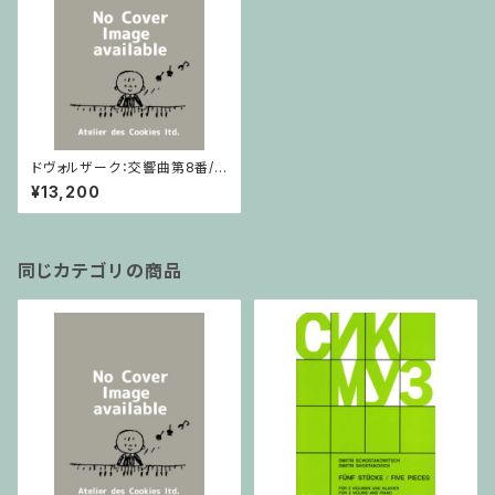
ドヴォルザーク：交響曲第8番/フ
ルスコア
¥13,200
同じカテゴリの商品