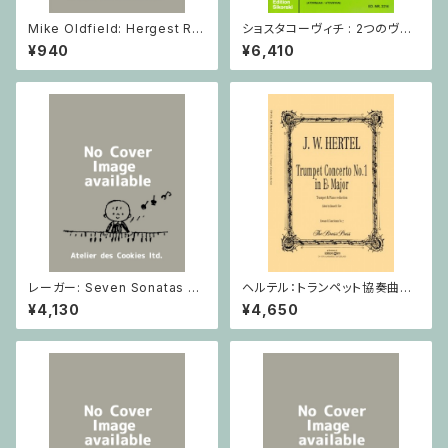
Mike Oldfield: Hergest Rid
ショスタコーヴィチ : 2つのヴァ
ge / ピアノ
イオリンとピアノのための 5つの
¥940
¥6,410
小品 / ヴァイオリン2とピアノ
レーガー: Seven Sonatas o
ヘルテル：トランペット協奏曲第1
p. 91 Heft 2 / ヴァイオリン
番 変ホ長調/トランペット・ピア
¥4,130
¥4,650
ノ