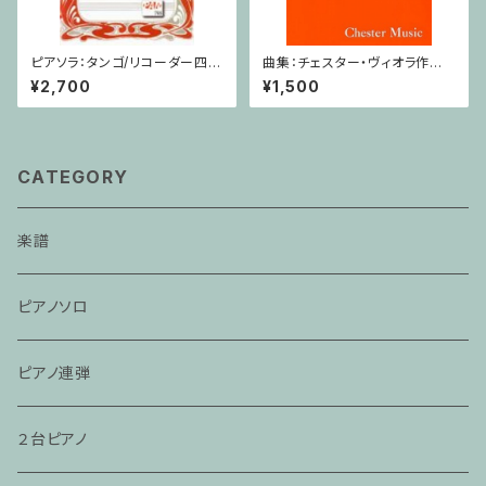
ピアソラ：タンゴ/リコーダー四重
曲集：チェスター・ヴィオラ作品
奏
集 / ヴィオラ・ピアノ
¥2,700
¥1,500
CATEGORY
楽譜
ピアノソロ
ピアノ連弾
２台ピアノ