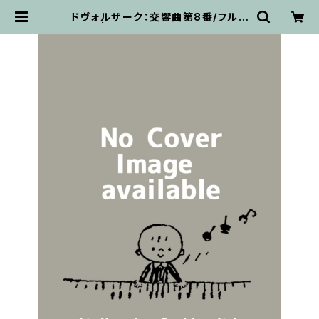
ドヴォルザーク：交響曲第8番/フルス
コア | 輸入楽譜専門店 アトリエ・
デ・くっきぃず