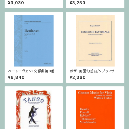
/ ヴィオラ
/ ヴァイオリン教本
¥3,030
¥3,250
ベートーヴェン：交響曲第8番 /
ボザ：田園幻想曲/ソプラノサク
フルスコア
ソフォーン・ピアノ
¥6,840
¥2,360