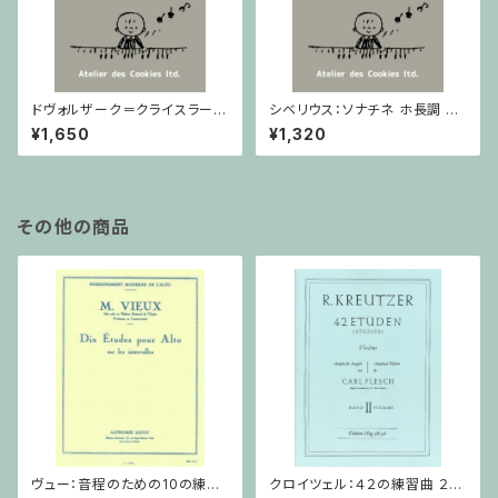
ドヴォルザーク＝クライスラー：
シベリウス：ソナチネ ホ長調 O
スラヴ幻想曲 ロ短調 from Op.
p.80 / ヴァイオリンとピアノ
¥1,650
¥1,320
55-4, Op.75 / ヴァイオリンと
ピアノ
その他の商品
ヴュー：音程のための10の練習
クロイツェル：４２の練習曲 ２巻