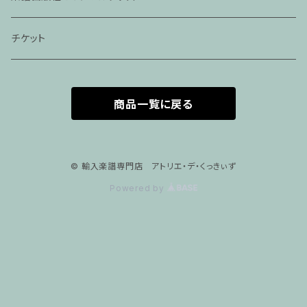
家族割プラン
アパレル
チケット
家族割適用プラン１
声楽
商品一覧に戻る
家族割適用プラン2
声楽ピアノ４５分レッスン
家族割適用プラン3
ヴァイオリンピアノ６０分レッスン
© 輸入楽譜専門店 アトリエ・デ・くっきぃず
Powered by
家族割適用プラン4
ヴァイオリン
ピアノ科６０分レッスン
箏