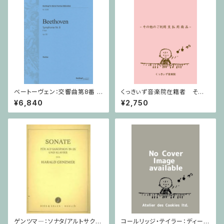
ベートーヴェン：交響曲第8番 /
くっきぃず音楽院在籍者 その
フルスコア
他のご利用支払用商品 ワニく
¥6,840
¥2,750
んのキーボード
ゲンツマ―：ソナタ/アルトサクソ
コールリッジ・テイラー：ディープ