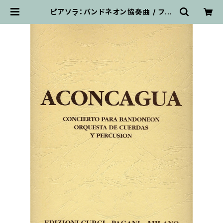
ピアソラ：バンドネオン協奏曲 / フル
スコア | 輸入楽譜専門店 アトリエ・
デ・くっきぃず