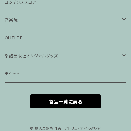
コンデンススコア
音楽院
ピアノ科３０分レッスン
OUTLET
ピアノ科４５分レッスン
楽譜出版社オリジナルグッズ
家族割プラン
アパレル
チケット
家族割適用プラン１
声楽
商品一覧に戻る
家族割適用プラン2
声楽ピアノ４５分レッスン
家族割適用プラン3
ヴァイオリンピアノ６０分レッスン
© 輸入楽譜専門店 アトリエ・デ・くっきぃず