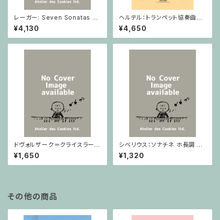
レーガー: Seven Sonatas o
ヘルテル：トランペット協奏曲第1
p. 91 Heft 2 / ヴァイオリン
番 変ホ長調/トランペット・ピア
¥4,130
¥4,650
ノ
ドヴォルザーク＝クライスラー：
シベリウス：ソナチネ ホ長調 O
スラヴ幻想曲 ロ短調 from Op.
p.80 / ヴァイオリンとピアノ
¥1,650
¥1,320
55-4, Op.75 / ヴァイオリンと
ピアノ
その他の商品