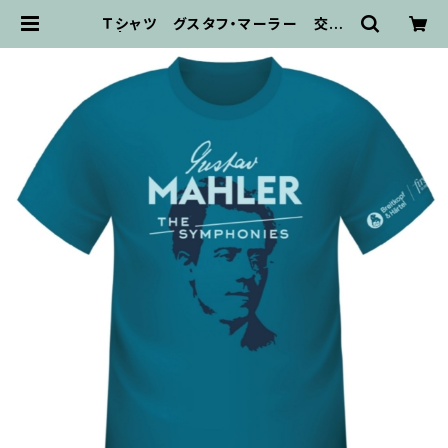
Ｔシャツ グスタフ・マーラー 交響
曲 | 輸入楽譜専門店 アトリエ・デ・く
っきぃず