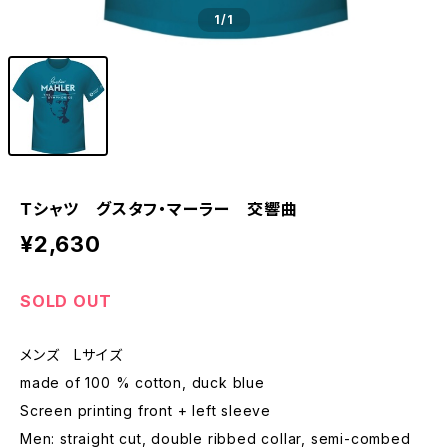
1
/1
Ｔシャツ グスタフ・マーラー 交響曲
¥2,630
SOLD OUT
メンズ Lサイズ
made of 100 % cotton, duck blue
Screen printing front + left sleeve
Men: straight cut, double ribbed collar, semi-combed