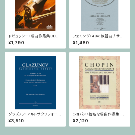
ドビュッシー：編曲作品集CD付
フェリング：48の練習曲 / サク
/ ヴァイオリン・ピアノ
ソフォーンorオーボエ
¥1,790
¥1,480
グラズノフ：アルトサクソフォーン
ショパン：著名な編曲作品集 第
と弦楽オーケストラのための 協
2巻 / ヴァイオリン・ピアノ
¥3,510
¥2,120
奏曲 変ホ長調 Op. 109 / サク
ソフォーンとピアノ