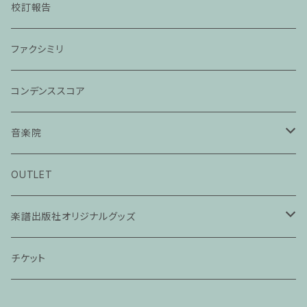
校訂報告
ファクシミリ
コンデンススコア
音楽院
ピアノ科３０分レッスン
OUTLET
ピアノ科４５分レッスン
楽譜出版社オリジナルグッズ
家族割プラン
アパレル
チケット
家族割適用プラン１
声楽