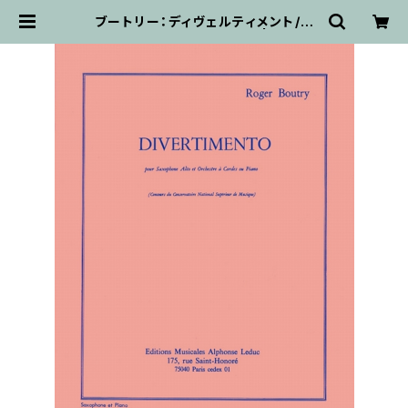
ブートリー：ディヴェルティメント/ア
ルトサクソフォーン・ピアノ | 輸入楽
譜専門店 アトリエ・デ・くっきぃず