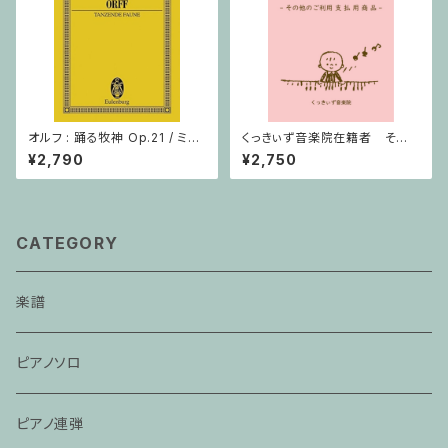
オルフ : 踊る牧神 Op.21 / ミニ
くっきぃず音楽院在籍者 その
チュアスコア
他のご利用支払用商品 おば
¥2,790
¥2,750
けのぼうけん１巻
CATEGORY
楽譜
ピアノソロ
ピアノ連弾