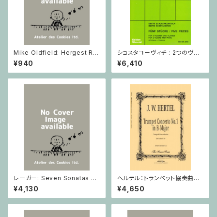
Mike Oldfield: Hergest Rid
ショスタコーヴィチ : 2つのヴァ
ge / ピアノ
イオリンとピアノのための 5つの
¥940
¥6,410
小品 / ヴァイオリン2とピアノ
レーガー: Seven Sonatas o
ヘルテル：トランペット協奏曲第1
p. 91 Heft 2 / ヴァイオリン
番 変ホ長調/トランペット・ピア
¥4,130
¥4,650
ノ