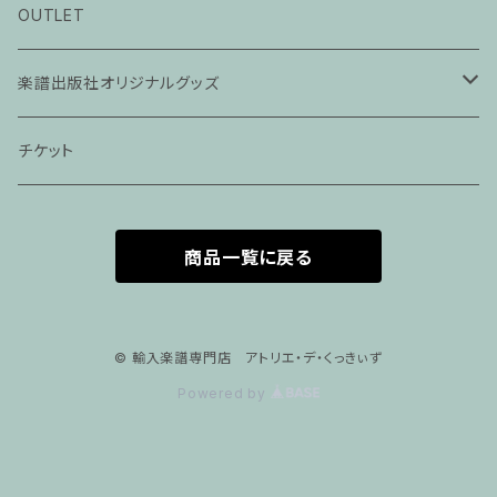
ピアノ科３０分レッスン
OUTLET
ピアノ科４５分レッスン
楽譜出版社オリジナルグッズ
家族割プラン
アパレル
チケット
家族割適用プラン１
声楽
商品一覧に戻る
家族割適用プラン2
声楽ピアノ４５分レッスン
家族割適用プラン3
ヴァイオリンピアノ６０分レッスン
© 輸入楽譜専門店 アトリエ・デ・くっきぃず
Powered by
家族割適用プラン4
ヴァイオリン
ピアノ科６０分レッスン