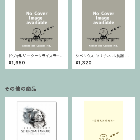
ドヴォルザーク＝クライスラー：
シベリウス：ソナチネ ホ長調 O
スラヴ幻想曲 ロ短調 from Op.
p.80 / ヴァイオリンとピアノ
¥1,650
¥1,320
55-4, Op.75 / ヴァイオリンと
ピアノ
その他の商品