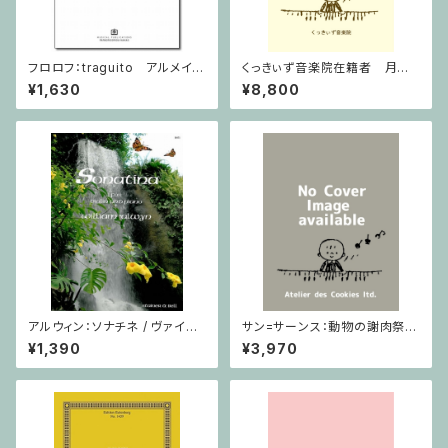
フロロフ：traguito アルメイダ
くっきぃず音楽院在籍者 月謝
の主題による即興曲 / ヴァイオ
支払用商品 ピアノ科 ３０分
¥1,630
¥8,800
リン・ピアノ
アルウィン：ソナチネ / ヴァイオ
サン=サーンス：動物の謝肉祭 D
リン・ピアノ
urand / ミニチュアスコア
¥1,390
¥3,970