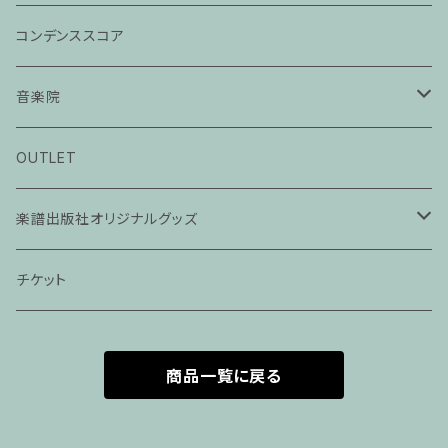
コンデンススコア
音楽院
ピアノ科３０分レッスン
OUTLET
ピアノ科４５分レッスン
楽譜出版社オリジナルグッズ
家族割プラン
アパレル
チケット
家族割適用プラン１
声楽
商品一覧に戻る
家族割適用プラン2
声楽ピアノ４５分レッスン