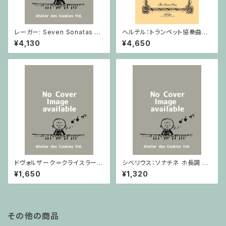
レーガー: Seven Sonatas o
ヘルテル：トランペット協奏曲第1
p. 91 Heft 2 / ヴァイオリン
番 変ホ長調/トランペット・ピア
¥4,130
¥4,650
ノ
ドヴォルザーク＝クライスラー：
シベリウス：ソナチネ ホ長調 O
スラヴ幻想曲 ロ短調 from Op.
p.80 / ヴァイオリンとピアノ
¥1,650
¥1,320
55-4, Op.75 / ヴァイオリンと
ピアノ
その他の商品