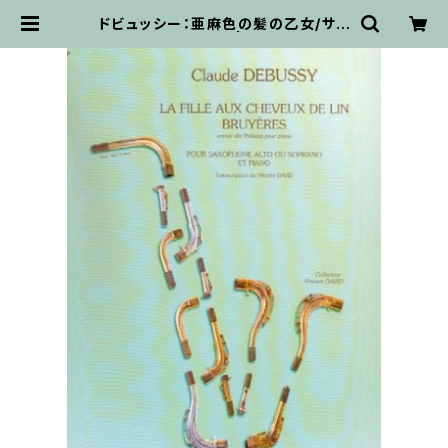
ドビュッシー：亜麻色の髪の乙女/サク
ソフォーン・ピアノ | 輸入楽譜専門
店 アトリエ・デ・くっきぃず