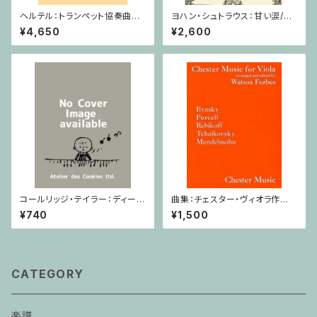
ヘルテル：トランペット協奏曲第1
ヨハン・シュトラウス：甘い涙/ホ
番 変ホ長調/トランペット・ピア
ルン・ピアノ
¥4,650
¥2,600
ノ
コールリッジ・テイラー：ディープ
曲集：チェスター・ヴィオラ作品
リバー Op.59,No.10 / ヴァイオ
集 / ヴィオラ・ピアノ
¥740
¥1,500
リン・ピアノ
CATEGORY
楽譜