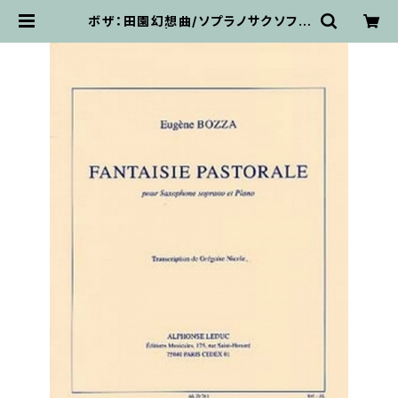
ボザ：田園幻想曲/ソプラノサクソフォ
ーン・ピアノ | 輸入楽譜専門店 アト
リエ・デ・くっきぃず