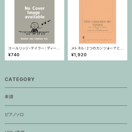
コールリッジ・テイラー：ディープ
メトネル：2つのカンツォーナとダ
リバー Op.59,No.10 / ヴァイオ
ンス Op. 43 / ヴァイオリン・ピ
¥740
¥1,920
リン・ピアノ
アノ
CATEGORY
楽譜
ピアノソロ