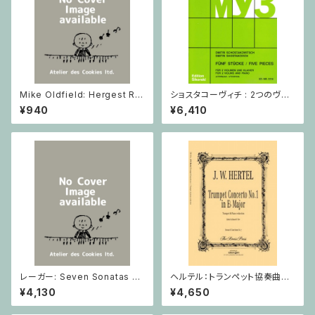
Mike Oldfield: Hergest Rid
ショスタコーヴィチ : 2つのヴァ
ge / ピアノ
イオリンとピアノのための 5つの
¥940
¥6,410
小品 / ヴァイオリン2とピアノ
レーガー: Seven Sonatas o
ヘルテル：トランペット協奏曲第1
p. 91 Heft 2 / ヴァイオリン
番 変ホ長調/トランペット・ピア
¥4,130
¥4,650
ノ