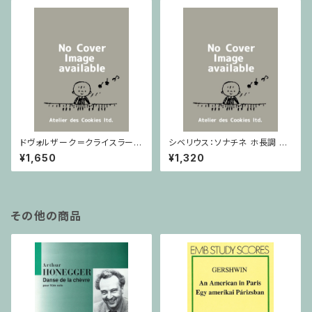
ドヴォルザーク＝クライスラー：
シベリウス：ソナチネ ホ長調 O
スラヴ幻想曲 ロ短調 from Op.
p.80 / ヴァイオリンとピアノ
¥1,650
¥1,320
55-4, Op.75 / ヴァイオリンと
ピアノ
その他の商品