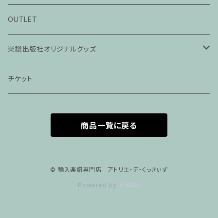
ピアノ科３０分レッスン
OUTLET
ピアノ科４５分レッスン
楽譜出版社オリジナルグッズ
家族割プラン
アパレル
チケット
家族割適用プラン１
声楽
商品一覧に戻る
家族割適用プラン2
声楽ピアノ４５分レッスン
家族割適用プラン3
ヴァイオリンピアノ６０分レッスン
© 輸入楽譜専門店 アトリエ・デ・くっきぃず
Powered by
家族割適用プラン4
ヴァイオリン