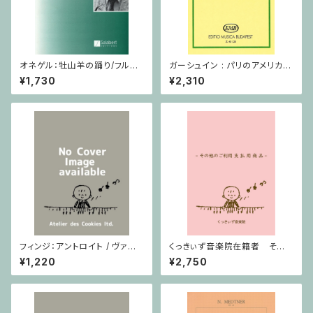
オネゲル：牡山羊の踊り/フルー
ガーシュイン : パリのアメリカ人
ト
/ ミニチュアスコア
¥1,730
¥2,310
フィンジ：アントロイト / ヴァイ
くっきぃず音楽院在籍者 その
オリン・ピアノ
他のご利用支払用商品 おば
¥1,220
¥2,750
けのぼうけん１巻