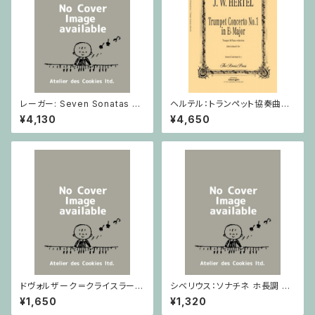
レーガー: Seven Sonatas o
ヘルテル：トランペット協奏曲第1
p. 91 Heft 2 / ヴァイオリン
番 変ホ長調/トランペット・ピア
¥4,130
¥4,650
ノ
ドヴォルザーク＝クライスラー：
シベリウス：ソナチネ ホ長調 O
スラヴ幻想曲 ロ短調 from Op.
p.80 / ヴァイオリンとピアノ
¥1,650
¥1,320
55-4, Op.75 / ヴァイオリンと