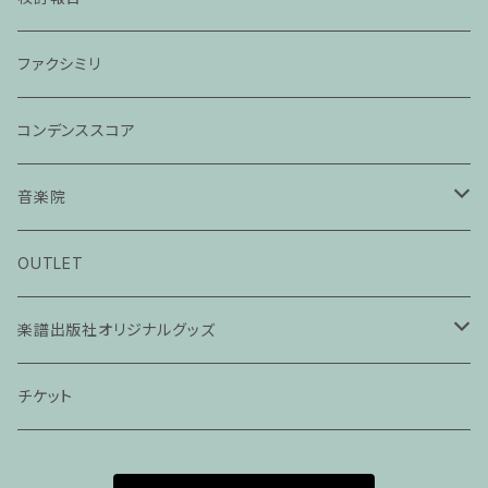
ファクシミリ
コンデンススコア
音楽院
ピアノ科３０分レッスン
OUTLET
ピアノ科４５分レッスン
楽譜出版社オリジナルグッズ
家族割プラン
アパレル
チケット
家族割適用プラン１
声楽