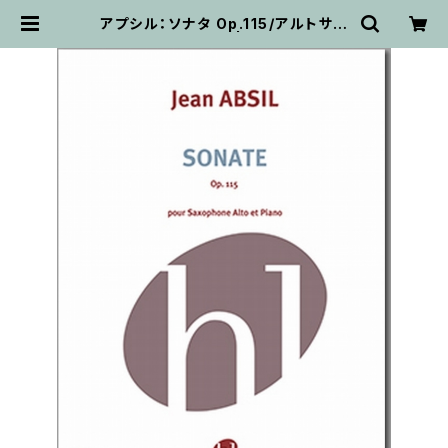
アプシル：ソナタ Op.115/アルトサク
ソフォーン・ピアノ | 輸入楽譜専門
店 アトリエ・デ・くっきぃず