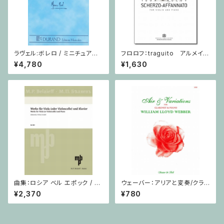
ラヴェル:ボレロ / ミニチュアス
フロロフ：traguito アルメイダ
コア
の主題による即興曲 / ヴァイオ
¥4,780
¥1,630
リン・ピアノ
曲集：ロシア ベル エポック / ヴ
ウェーバー：アリアと変奏/クラリ
ィオラ（またはチェロ）・ピアノ
ネット・ピアノ
¥2,370
¥780