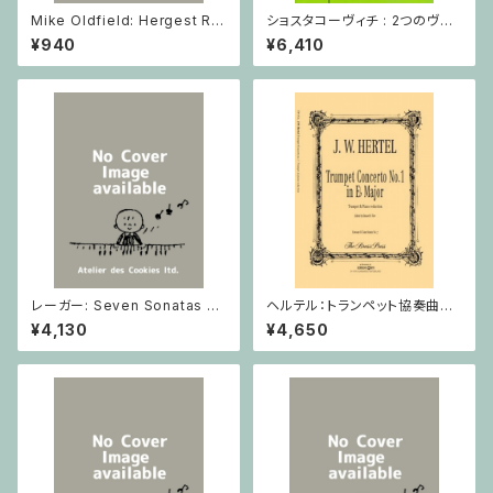
Mike Oldfield: Hergest Rid
ショスタコーヴィチ : 2つのヴァ
ge / ピアノ
イオリンとピアノのための 5つの
¥940
¥6,410
小品 / ヴァイオリン2とピアノ
レーガー: Seven Sonatas o
ヘルテル：トランペット協奏曲第1
p. 91 Heft 2 / ヴァイオリン
番 変ホ長調/トランペット・ピア
¥4,130
¥4,650
ノ