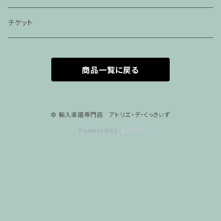
家族割プラン
アパレル
チケット
家族割適用プラン１
声楽
商品一覧に戻る
家族割適用プラン2
声楽ピアノ４５分レッスン
家族割適用プラン3
ヴァイオリンピアノ６０分レッスン
© 輸入楽譜専門店 アトリエ・デ・くっきぃず
Powered by
家族割適用プラン4
ヴァイオリン
ピアノ科６０分レッスン
箏