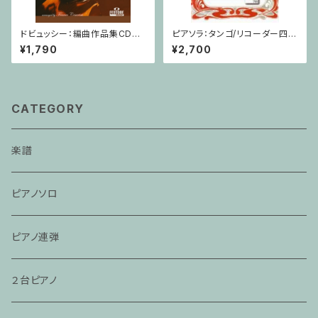
ドビュッシー：編曲作品集CD付
ピアソラ：タンゴ/リコーダー四重
/ ヴァイオリン・ピアノ
奏
¥1,790
¥2,700
CATEGORY
楽譜
ピアノソロ
ピアノ連弾
２台ピアノ