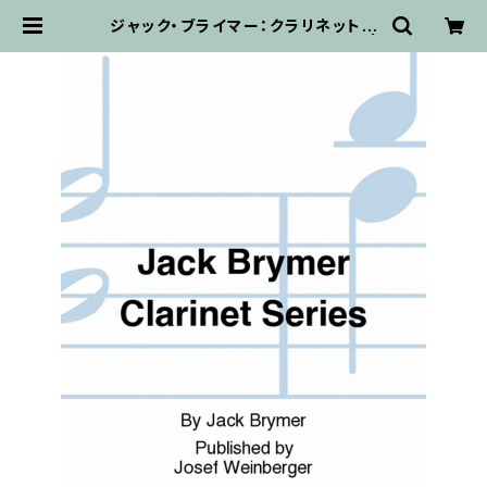
ジャック・ブライマー：クラリネットシ
リーズBook1/クラリネット・ピアノ |
輸入楽譜専門店 アトリエ・デ・くっき
ぃず