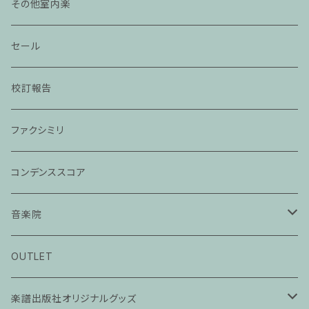
その他室内楽
セール
校訂報告
ファクシミリ
コンデンススコア
音楽院
ピアノ科３０分レッスン
OUTLET
ピアノ科４５分レッスン
楽譜出版社オリジナルグッズ