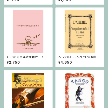
くっきぃず音楽院在籍者 その
ヘルテル：トランペット協奏曲第1
他のご利用支払用商品 ワニく
番 変ホ長調/トランペット・ピア
¥2,750
¥4,650
んのキーボード
ノ