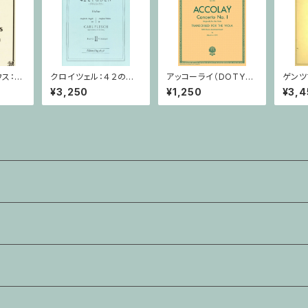
ウス：甘
クロイツェル：４２の練
アッコーライ（DOTY
ゲンツ
アノ
習曲 ２巻 / ヴァイオリ
編）：協奏曲第1番 / ヴィ
トサク
¥3,250
¥1,250
¥3,4
ン教本
オラ・ピアノ