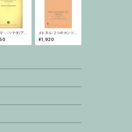
マ―：ソナタ/アル
メトネル：2つのカンツォ
ソフォーン・ピアノ
ーナとダンス Op. 43 /
50
¥1,920
ヴァイオリン・ピアノ