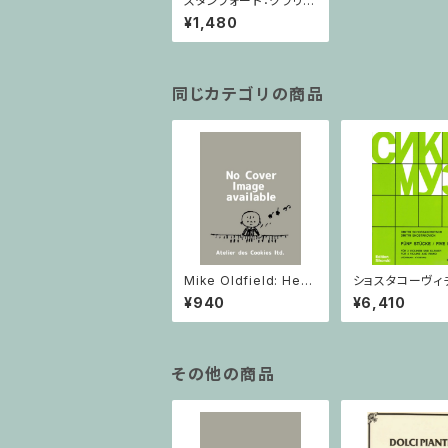
スタンフォード：クラリネ
ット・ソナタ Op.129/ク
¥1,480
ラリネット・ピアノ
同じカテゴリの商品
Mike Oldfield: Herg
ショスタコーヴィチ 
est Ridge / ピアノ
つのヴァイオリン
¥940
¥6,410
ノのための 5つの
ヴァイオリン2と
その他の商品