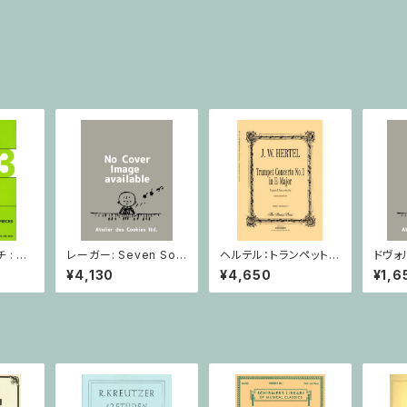
: 2
レーガー: Seven Son
ヘルテル：トランペット協
ドヴォ
とピア
atas op. 91 Heft 2 /
奏曲第1番 変ホ長調/
スラー
¥4,130
¥4,650
¥1,6
小品 /
ヴァイオリン
トランペット・ピアノ
短調 f
ピアノ
Op.7
とピア