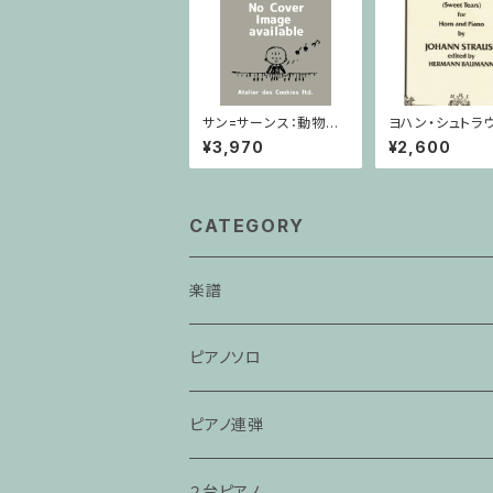
サン=サーンス：動物の
ヨハン・シュトラ
謝肉祭 Durand / ミニ
い涙/ホルン・ピ
¥3,970
¥2,600
チュアスコア
CATEGORY
楽譜
ピアノソロ
ピアノ連弾
２台ピアノ