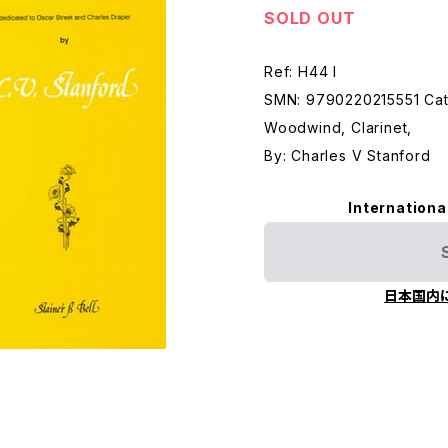
SOLD OUT
Ref: H44 I
SMN: 9790220215551 Cate
Woodwind, Clarinet,
By: Charles V Stanford
Internationa
日本国内