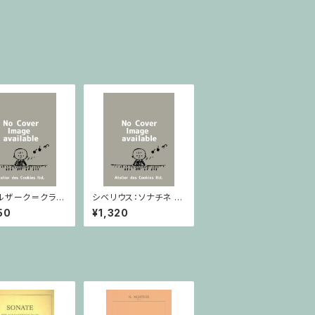
ルザーク＝クライ
シベリウス：ソナチネ ホ
：スラヴ幻想曲 ロ
長調 Op.80 / ヴァイオ
50
¥1,320
rom Op.55-4,
リンとピアノ
5 / ヴァイオリン
ノ