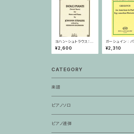
ヨハン・シュトラウス：甘
ガーシュイン : 
い涙/ホルン・ピアノ
メリカ人 / ミニ
¥2,600
¥2,310
コア
CATEGORY
楽譜
ピアノソロ
ピアノ連弾