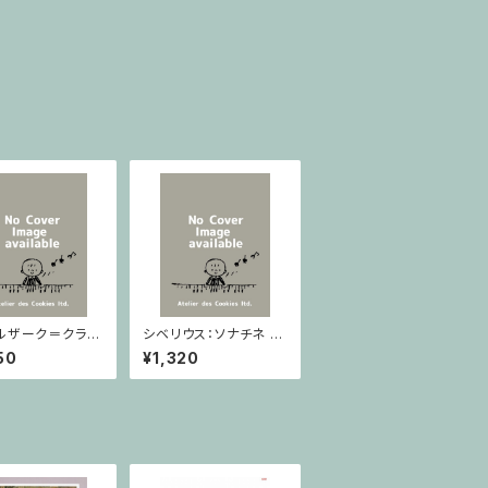
ルザーク＝クライ
シベリウス：ソナチネ ホ
：スラヴ幻想曲 ロ
長調 Op.80 / ヴァイオ
50
¥1,320
rom Op.55-4,
リンとピアノ
5 / ヴァイオリン
ノ