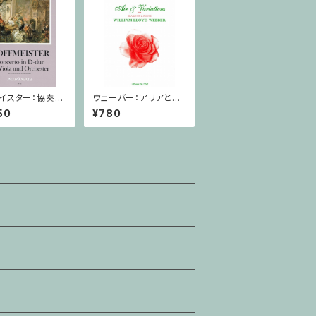
イスター：協奏曲
ウェーバー：アリアと変
 / ヴィオラ・ピア
奏/クラリネット・ピアノ
50
¥780