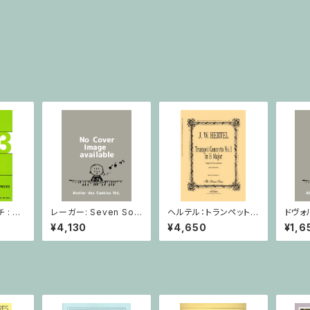
: 2
レーガー: Seven Son
ヘルテル：トランペット協
ドヴォ
とピア
atas op. 91 Heft 2 /
奏曲第1番 変ホ長調/
スラー
¥4,130
¥4,650
¥1,6
小品 /
ヴァイオリン
トランペット・ピアノ
短調 f
ピアノ
Op.7
とピア