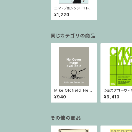
エマ・ジョンソン・コレク
ション/クラリネット・ピ
¥1,220
アノ
同じカテゴリの商品
Mike Oldfield: Herg
ショスタコーヴィチ 
est Ridge / ピアノ
つのヴァイオリン
¥940
¥6,410
ノのための 5つの
ヴァイオリン2と
その他の商品