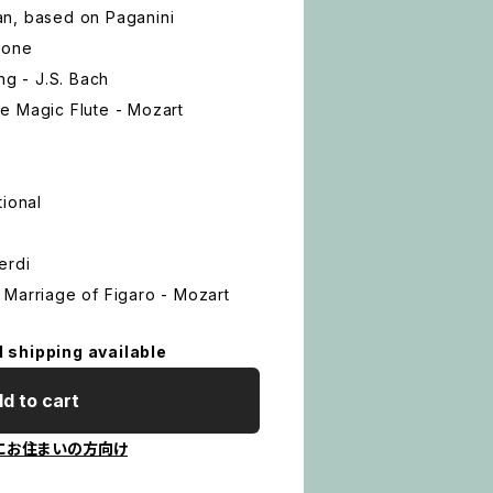
n, based on Paganini
cone
ng - J.S. Bach
e Magic Flute - Mozart
tional
erdi
 Marriage of Figaro - Mozart
l shipping available
d to cart
にお住まいの方向け