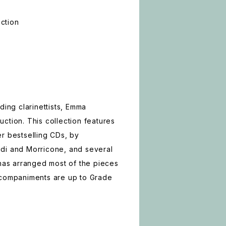
ction
ding clarinettists, Emma
ction. This collection features
r bestselling CDs, by
di and Morricone, and several
 has arranged most of the pieces
ccompaniments are up to Grade