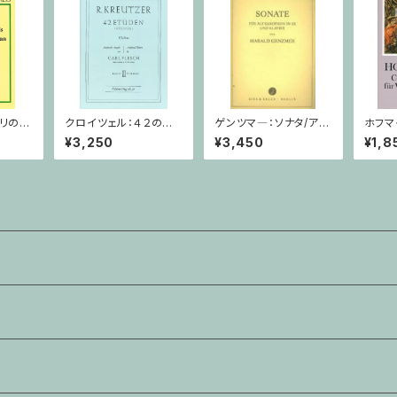
パリのア
クロイツェル：４２の練
ゲンツマ―：ソナタ/アル
ホフマ
チュアス
習曲 ２巻 / ヴァイオリ
トサクソフォーン・ピアノ
二長調
¥3,250
¥3,450
¥1,8
ン教本
ノ