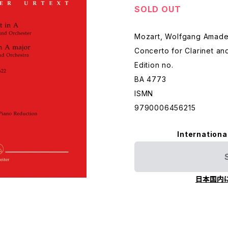
SOLD OUT
Mozart, Wolfgang Amad
Concerto for Clarinet an
Edition no.
BA 4773
ISMN
9790006456215
Internationa
日本国内