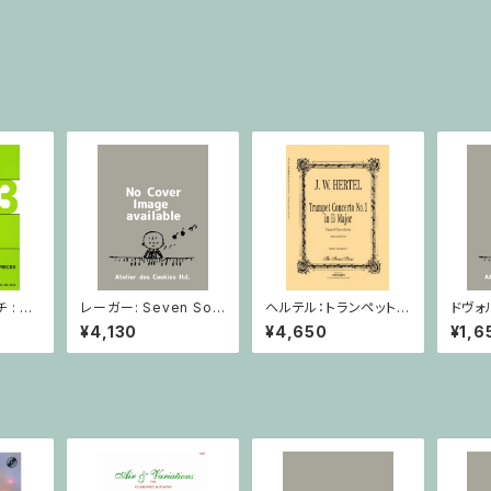
: 2
レーガー: Seven Son
ヘルテル：トランペット協
ドヴォ
とピア
atas op. 91 Heft 2 /
奏曲第1番 変ホ長調/
スラー
¥4,130
¥4,650
¥1,6
小品 /
ヴァイオリン
トランペット・ピアノ
短調 f
ピアノ
Op.7
とピア