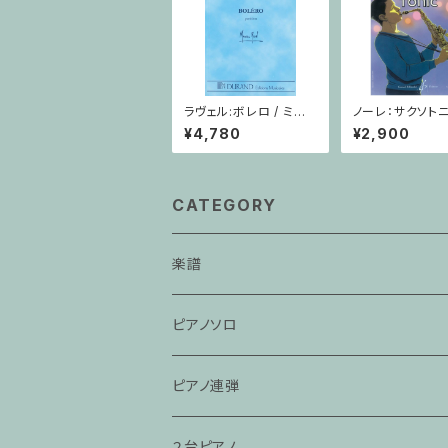
ラヴェル:ボレロ / ミニ
ノーレ：サクソトニ
チュアスコア
サクソフォーン・
¥4,780
¥2,900
CATEGORY
楽譜
ピアノソロ
ピアノ連弾
２台ピアノ