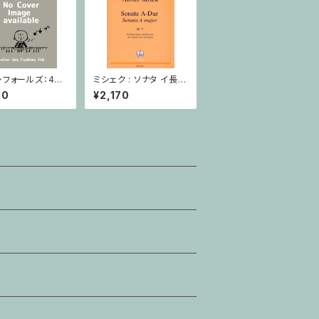
・フォールズ：4月
ミシェク : ソナタ イ長調
グランド / ピアノ
Op. 5 / コントラバスと
10
¥2,170
ピアノ