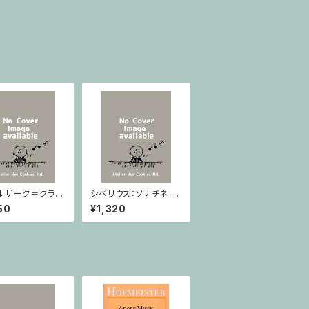
ルザーク＝クライ
シベリウス：ソナチネ ホ
：スラヴ幻想曲 ロ
長調 Op.80 / ヴァイオ
50
¥1,320
rom Op.55-4,
リンとピアノ
5 / ヴァイオリン
ノ