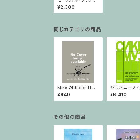
モーツァルト：クラリネッ
ト協奏曲 イ長調 KV.6
¥2,300
22/クラリネット・ピアノ
同じカテゴリの商品
Mike Oldfield: Herg
ショスタコーヴィチ 
est Ridge / ピアノ
つのヴァイオリン
¥940
¥6,410
ノのための 5つの
ヴァイオリン2と
その他の商品