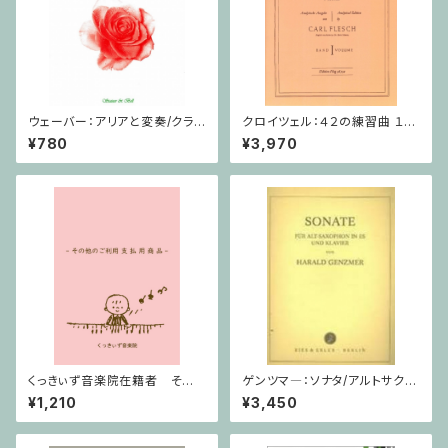
ウェーバー：アリアと変奏/クラリ
クロイツェル：４２の練習曲 １巻
ネット・ピアノ
/ ヴァイオリン教本
¥780
¥3,970
くっきぃず音楽院在籍者 その
ゲンツマ―：ソナタ/アルトサクソ
他のご利用支払用商品 テクニ
フォーン・ピアノ
¥1,210
¥3,450
ック