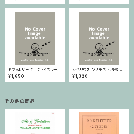
ノ
ドヴォルザーク＝クライスラー：
シベリウス：ソナチネ ホ長調 O
スラヴ幻想曲 ロ短調 from Op.
p.80 / ヴァイオリンとピアノ
¥1,650
¥1,320
55-4, Op.75 / ヴァイオリンと
ピアノ
その他の商品