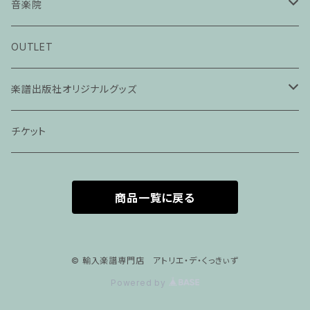
音楽院
ピアノ科３０分レッスン
OUTLET
ピアノ科４５分レッスン
楽譜出版社オリジナルグッズ
家族割プラン
アパレル
チケット
家族割適用プラン１
声楽
商品一覧に戻る
家族割適用プラン2
声楽ピアノ４５分レッスン
家族割適用プラン3
ヴァイオリンピアノ６０分レッスン
© 輸入楽譜専門店 アトリエ・デ・くっきぃず
Powered by
家族割適用プラン4
ヴァイオリン