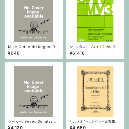
Mike Oldfield: Hergest Rid
ショスタコーヴィチ : 2つのヴァ
ge / ピアノ
イオリンとピアノのための 5つの
¥940
¥6,410
小品 / ヴァイオリン2とピアノ
レーガー: Seven Sonatas o
ヘルテル：トランペット協奏曲第1
p. 91 Heft 2 / ヴァイオリン
番 変ホ長調/トランペット・ピア
¥4,130
¥4,650