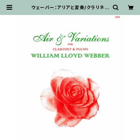
ウェーバー：アリアと変奏/クラリネッ
ト・ピアノ | 輸入楽譜専門店 アトリ
エ・デ・くっきぃず