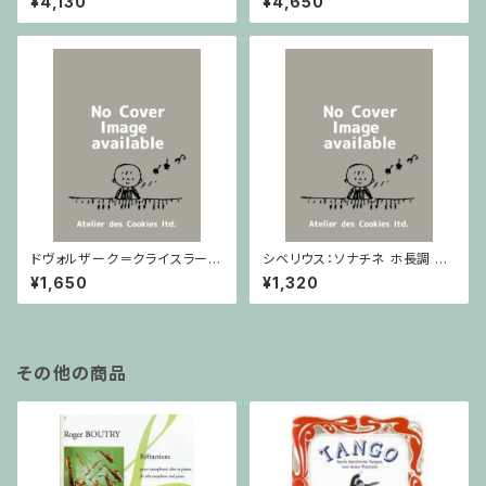
¥4,130
¥4,650
ノ
ドヴォルザーク＝クライスラー：
シベリウス：ソナチネ ホ長調 O
スラヴ幻想曲 ロ短調 from Op.
p.80 / ヴァイオリンとピアノ
¥1,650
¥1,320
55-4, Op.75 / ヴァイオリンと
ピアノ
その他の商品