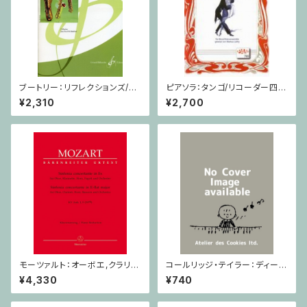
ブートリー：リフレクションズ/サ
ピアソラ：タンゴ/リコーダー四重
クソフォーン・ピアノ
奏
¥2,310
¥2,700
モーツァルト：オーボエ,クラリネ
コールリッジ・テイラー：ディープ
ット,ホルン,ファゴットと管弦楽
リバー Op.59,No.10 / ヴァイオ
¥4,330
¥740
のための協奏交響曲 / オーボ
リン・ピアノ
エ,クラリネット,ホルン,ファゴッ
ト,ピアノ