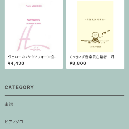
ヴェローネ：サクソフォーン協奏
くっきぃず音楽院在籍者 月謝
曲 op.65 / アルトサクソフォー
支払用商品 ピアノ科 ３０分
¥4,430
¥8,800
ン,ピアノ
CATEGORY
楽譜
ピアノソロ