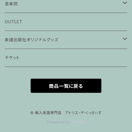
音楽院
ピアノ科３０分レッスン
OUTLET
ピアノ科４５分レッスン
楽譜出版社オリジナルグッズ
家族割プラン
アパレル
チケット
家族割適用プラン１
声楽
商品一覧に戻る
家族割適用プラン2
声楽ピアノ４５分レッスン
家族割適用プラン3
ヴァイオリンピアノ６０分レッスン
© 輸入楽譜専門店 アトリエ・デ・くっきぃず
Powered by
家族割適用プラン4
ヴァイオリン