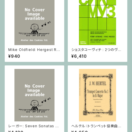
Mike Oldfield: Hergest Rid
ショスタコーヴィチ : 2つのヴァ
ge / ピアノ
イオリンとピアノのための 5つの
¥940
¥6,410
小品 / ヴァイオリン2とピアノ
レーガー: Seven Sonatas o
ヘルテル：トランペット協奏曲第1
p. 91 Heft 2 / ヴァイオリン
番 変ホ長調/トランペット・ピア