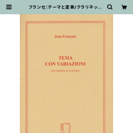
フランセ：テーマと変奏/クラリネット・
ピアノ | 輸入楽譜専門店 アトリエ・
デ・くっきぃず