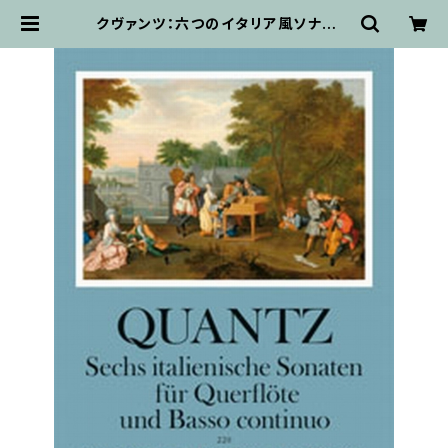
クヴァンツ：六つのイタリア風ソナタ：/
リコーダー(フルート）・ピアノ・通奏低
音 | 輸入楽譜専門店 アトリエ・デ・く
っきぃず