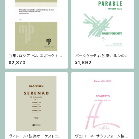
曲集：ロシア ベル エポック / ヴ
パーシケッティ：独奏ホルンのた
ィオラ（またはチェロ）・ピアノ
めの寓話 第８番 作品120 / ホ
¥2,370
¥1,892
ルン
ヴィレーン：弦楽オーケストラの
ヴェローネ：サクソフォーン協奏