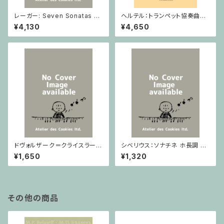
レーガー: Seven Sonatas o
ヘルテル：トランペット協奏曲第1
p. 91 Heft 2 / ヴァイオリン
番 変ホ長調/トランペット・ピア
¥4,130
¥4,650
ノ
ドヴォルザーク＝クライスラー：
シベリウス：ソナチネ ホ長調 O
スラヴ幻想曲 ロ短調 from Op.
p.80 / ヴァイオリンとピアノ
¥1,650
¥1,320
55-4, Op.75 / ヴァイオリンと
ピアノ
その他の商品