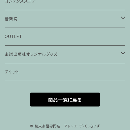
コンデンススコア
音楽院
ピアノ科３０分レッスン
OUTLET
ピアノ科４５分レッスン
楽譜出版社オリジナルグッズ
家族割プラン
アパレル
チケット
家族割適用プラン１
声楽
商品一覧に戻る
家族割適用プラン2
声楽ピアノ４５分レッスン
家族割適用プラン3
ヴァイオリンピアノ６０分レッスン
© 輸入楽譜専門店 アトリエ・デ・くっきぃず