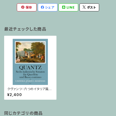
保存
シェア
LINE
ポスト
最近チェックした商品
クヴァンツ：六つのイタリア風ソ
ナタ：/リコーダー(フルート）・ピ
¥2,400
アノ・通奏低音
同じカテゴリの商品