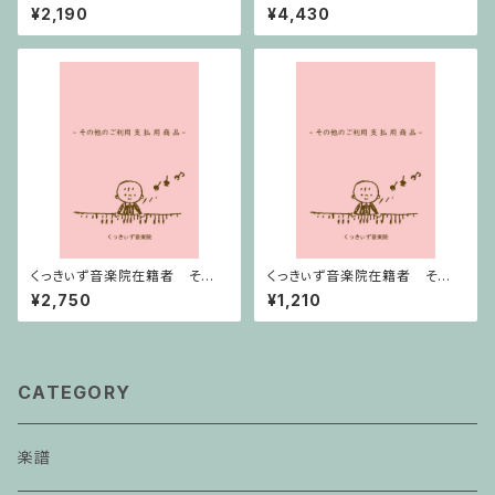
ための セレナード Op.11 / ミ
曲 op.65 / アルトサクソフォー
¥2,190
¥4,430
ニチュアスコア
ン,ピアノ
くっきぃず音楽院在籍者 その
くっきぃず音楽院在籍者 その
他のご利用支払用商品 ワニく
他のご利用支払用商品 テクニ
¥2,750
¥1,210
んのキーボード
ック
CATEGORY
楽譜