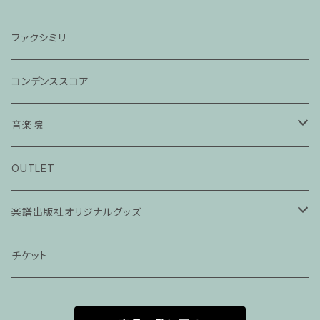
ファクシミリ
コンデンススコア
音楽院
ピアノ科３０分レッスン
OUTLET
ピアノ科４５分レッスン
楽譜出版社オリジナルグッズ
家族割プラン
アパレル
チケット
家族割適用プラン１
声楽