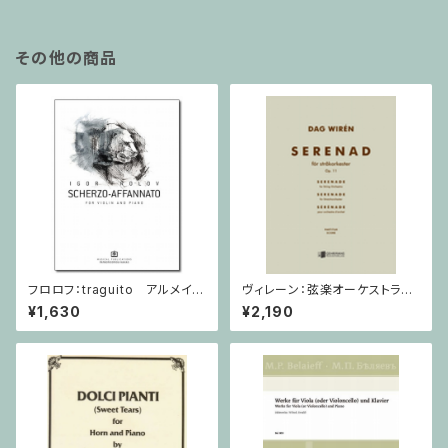
その他の商品
フロロフ：traguito アルメイダ
ヴィレーン：弦楽オーケストラの
の主題による即興曲 / ヴァイオ
ための セレナード Op.11 / ミ
¥1,630
¥2,190
リン・ピアノ
ニチュアスコア