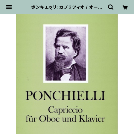
ポンキエッリ：カプリツィオ / オーボ
エ・ピアノ | 輸入楽譜専門店 アトリ
エ・デ・くっきぃず