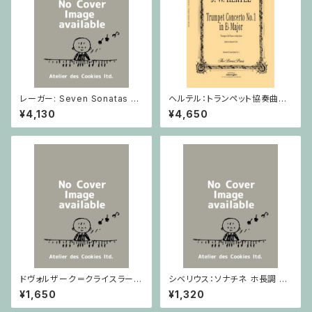
レーガー: Seven Sonatas o
ヘルテル：トランペット協奏曲第1
p. 91 Heft 2 / ヴァイオリン
番 変ホ長調/トランペット・ピア
¥4,130
¥4,650
ノ
ドヴォルザーク＝クライスラー：
シベリウス：ソナチネ ホ長調 O
スラヴ幻想曲 ロ短調 from Op.
p.80 / ヴァイオリンとピアノ
¥1,650
¥1,320
55-4, Op.75 / ヴァイオリンと
ピアノ