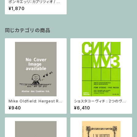
ポンキエッリ：カプリツィオ / オ
ーボエ・ピアノ
¥1,870
同じカテゴリの商品
Mike Oldfield: Hergest Rid
ショスタコーヴィチ : 2つのヴァ
ge / ピアノ
イオリンとピアノのための 5つの
¥940
¥6,410
小品 / ヴァイオリン2とピアノ