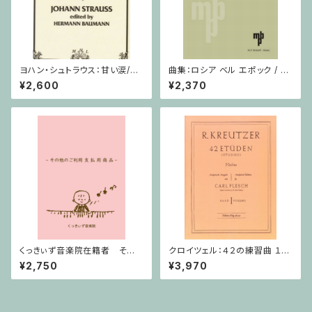
ヨハン・シュトラウス：甘い涙/ホ
曲集：ロシア ベル エポック / ヴ
ルン・ピアノ
ィオラ（またはチェロ）・ピアノ
¥2,600
¥2,370
くっきぃず音楽院在籍者 その
クロイツェル：４２の練習曲 １巻
他のご利用支払用商品 ワニく
/ ヴァイオリン教本
¥2,750
¥3,970
んのキーボード