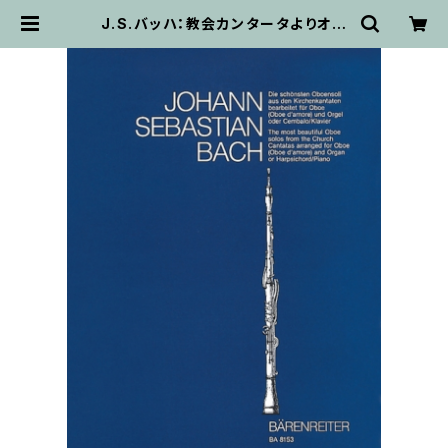
J.S.バッハ：教会カンタータよりオー
ボエソロ集 / オーボエ（オーボエダモ
ーレ）・ピアノ | 輸入楽譜専門店 ア
トリエ・デ・くっきぃず