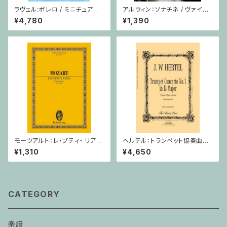
ラヴェル:ボレロ / ミニチュアス
アルウィン：ソナチネ / ヴァイオ
コア
リン・ピアノ
¥4,780
¥1,390
モーツアルト：レ・プティ・ リア
ヘルテル：トランペット協奏曲第1
ン/ミニチュアスコア
番 変ホ長調/トランペット・ピア
¥1,310
¥4,650
ノ
CATEGORY
楽譜