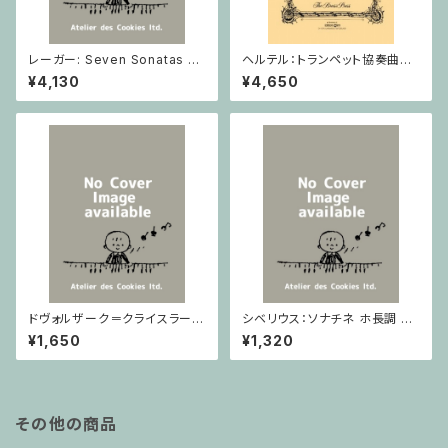
レーガー: Seven Sonatas o
ヘルテル：トランペット協奏曲第1
p. 91 Heft 2 / ヴァイオリン
番 変ホ長調/トランペット・ピア
¥4,130
¥4,650
ノ
ドヴォルザーク＝クライスラー：
シベリウス：ソナチネ ホ長調 O
スラヴ幻想曲 ロ短調 from Op.
p.80 / ヴァイオリンとピアノ
¥1,650
¥1,320
55-4, Op.75 / ヴァイオリンと
ピアノ
その他の商品