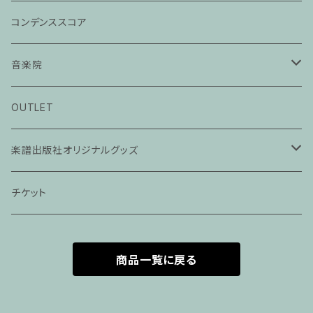
コンデンススコア
音楽院
ピアノ科３０分レッスン
OUTLET
ピアノ科４５分レッスン
楽譜出版社オリジナルグッズ
家族割プラン
アパレル
チケット
家族割適用プラン１
声楽
商品一覧に戻る
家族割適用プラン2
声楽ピアノ４５分レッスン
家族割適用プラン3