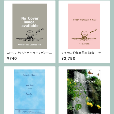
コールリッジ・テイラー：ディープ
くっきぃず音楽院在籍者 その
リバー Op.59,No.10 / ヴァイオ
他のご利用支払用商品 ワニく
¥740
¥2,750
リン・ピアノ
んのキーボード