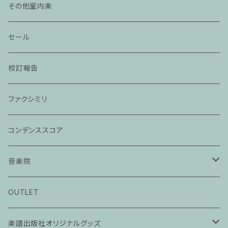
その他室内楽
セール
校訂報告
ファクシミリ
コンデンススコア
音楽院
ピアノ科３０分レッスン
OUTLET
ピアノ科４５分レッスン
楽譜出版社オリジナルグッズ