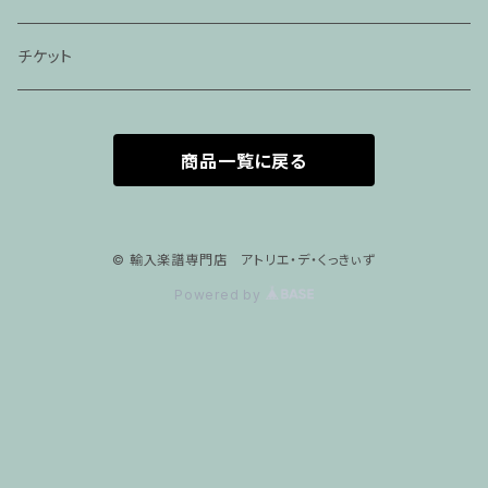
家族割プラン
アパレル
チケット
家族割適用プラン１
声楽
商品一覧に戻る
家族割適用プラン2
声楽ピアノ４５分レッスン
家族割適用プラン3
ヴァイオリンピアノ６０分レッスン
© 輸入楽譜専門店 アトリエ・デ・くっきぃず
Powered by
家族割適用プラン4
ヴァイオリン
ピアノ科６０分レッスン
箏