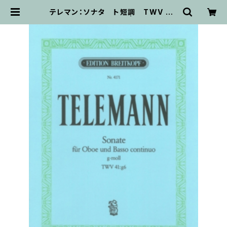
テレマン：ソナタ ト短調 TWV 41:
g6 / オーボエ・ピアノ | 輸入楽譜専
門店 アトリエ・デ・くっきぃず