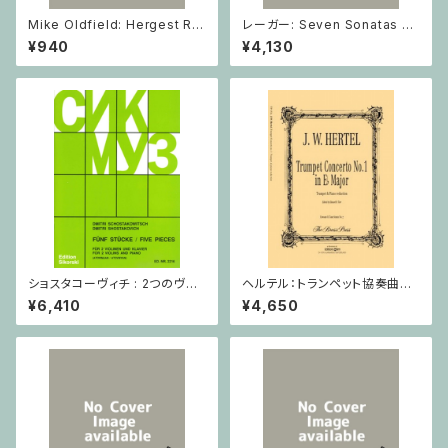
Mike Oldfield: Hergest Rid
レーガー: Seven Sonatas o
ge / ピアノ
p. 91 Heft 2 / ヴァイオリン
¥940
¥4,130
ショスタコーヴィチ : 2つのヴァ
ヘルテル：トランペット協奏曲第1
イオリンとピアノのための 5つの
番 変ホ長調/トランペット・ピア
¥6,410
¥4,650
小品 / ヴァイオリン2とピアノ
ノ