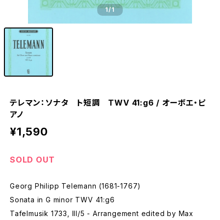
1
/1
テレマン：ソナタ ト短調 TWV 41:g6 / オーボエ・ピ
アノ
¥1,590
SOLD OUT
Georg Philipp Telemann (1681-1767)
Sonata in G minor TWV 41:g6
Tafelmusik 1733, III/5 - Arrangement edited by Max