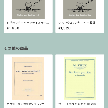
ドヴォルザーク＝クライスラー：
シベリウス：ソナチネ ホ長調 O
スラヴ幻想曲 ロ短調 from Op.
p.80 / ヴァイオリンとピアノ
¥1,650
¥1,320
55-4, Op.75 / ヴァイオリンと
ピアノ
その他の商品
ボザ：田園幻想曲/ソプラノサク
ヴュー：音程のための10の練習
ソフォーン・ピアノ
/ ヴィオラ