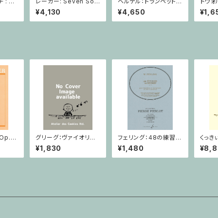
: 2
レーガー: Seven Son
ヘルテル：トランペット協
ドヴォ
とピア
atas op. 91 Heft 2 /
奏曲第1番 変ホ長調/
スラー
¥4,130
¥4,650
¥1,6
小品 /
ヴァイオリン
トランペット・ピアノ
短調 f
ピアノ
Op.7
とピア
Op.7
グリーグ：ヴァイオリン
フェリング：48の練習曲
くっき
ピアノ
ソナタ ヘ長調 Op.8 /
/ サクソフォーンorオー
者 
¥1,830
¥1,480
¥8,
ヴァイオリン・ピアノ
ボエ
ピアノ