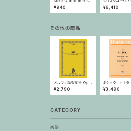
Mike Oldfield: Herg
ショスタコーヴィチ 
est Ridge / ピアノ
つのヴァイオリン
¥940
¥6,410
ノのための 5つの
ヴァイオリン2と
その他の商品
オルフ : 踊る牧神 Op.2
ミシェク : ソナタ 
1 / ミニチュアスコア
/ コントラバスと
¥2,790
¥3,490
CATEGORY
楽譜