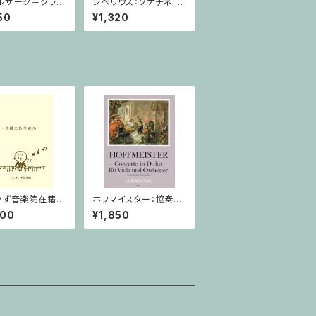
ルザーク＝クライ
シベリウス：ソナチネ ホ
：スラヴ幻想曲 ロ
長調 Op.80 / ヴァイオ
50
¥1,320
rom Op.55-4,
リンとピアノ
5 / ヴァイオリン
ノ
ぃず音楽院在籍
ホフマイスター：協奏曲
月謝支払用商品
二長調 / ヴィオラ・ピア
800
¥1,850
科 ３０分
ノ