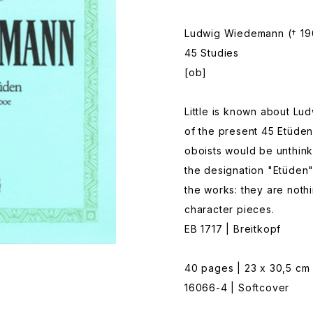
Ludwig Wiedemann († 19
45 Studies
[ob]
Little is known about L
of the present 45 Etüden
oboists would be unthink
the designation "Etüden" 
the works: they are nothi
character pieces.
EB 1717 | Breitkopf
40 pages | 23 x 30,5 cm
16066-4 | Softcover