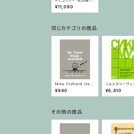
ドビュッシー：夜想曲（ニ
ューウィグ編） / フルス
¥11,090
コア
同じカテゴリの商品
Mike Oldfield: Herg
ショスタコーヴィチ 
est Ridge / ピアノ
つのヴァイオリン
¥940
¥6,410
ノのための 5つの
ヴァイオリン2と
その他の商品