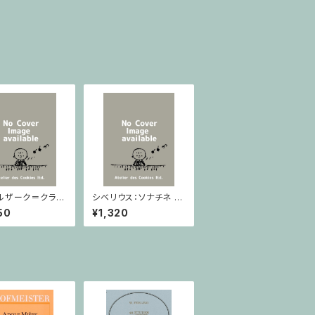
ルザーク＝クライ
シベリウス：ソナチネ ホ
：スラヴ幻想曲 ロ
長調 Op.80 / ヴァイオ
50
¥1,320
rom Op.55-4,
リンとピアノ
5 / ヴァイオリン
ノ