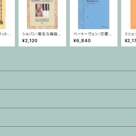
ペット協
ショパン：著名な編曲作
ベートーヴェン：交響曲
ミシェ
長調/
品集 第2巻 / ヴァイオリ
第8番 / フルスコア
Op. 
¥2,120
¥6,840
¥2,1
ノ
ン・ピアノ
ピアノ