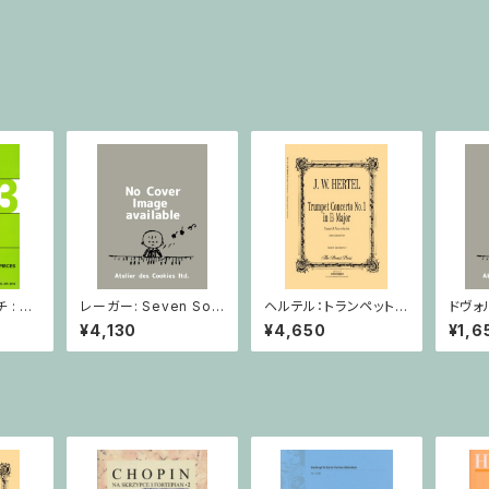
: 2
レーガー: Seven Son
ヘルテル：トランペット協
ドヴォ
とピア
atas op. 91 Heft 2 /
奏曲第1番 変ホ長調/
スラー
¥4,130
¥4,650
¥1,6
小品 /
ヴァイオリン
トランペット・ピアノ
短調 f
ピアノ
Op.7
とピア