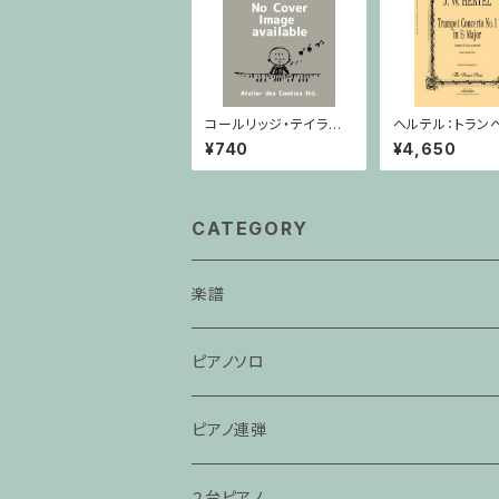
コールリッジ・テイラー：
ヘルテル：トラン
ディープリバー Op.59,
奏曲第1番 変ホ
¥740
¥4,650
No.10 / ヴァイオリン・
トランペット・ピア
ピアノ
CATEGORY
楽譜
ピアノソロ
ピアノ連弾
２台ピアノ