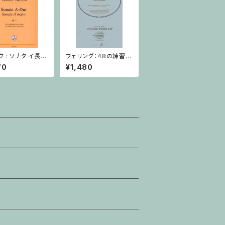
ク : ソナタ イ長調
フェリング：48の練習曲
5 / コントラバスと
/ サクソフォーンorオー
70
¥1,480
ボエ