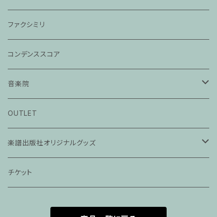
ファクシミリ
コンデンススコア
音楽院
ピアノ科３０分レッスン
OUTLET
ピアノ科４５分レッスン
楽譜出版社オリジナルグッズ
家族割プラン
アパレル
チケット
家族割適用プラン１
声楽