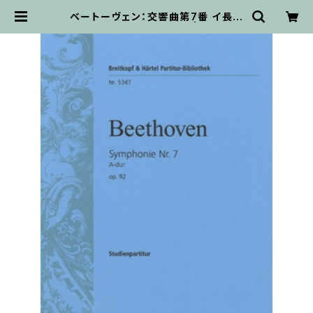
ベートーヴェン：交響曲第7番 イ長調
Op.92/ミニチュアスコア | 輸入楽譜
専門店 アトリエ・デ・くっきぃず