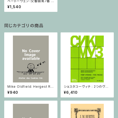
ベートーヴェン：交響曲第7番 イ
長調 Op.92/ミニチュアスコア
¥1,540
同じカテゴリの商品
Mike Oldfield: Hergest Rid
ショスタコーヴィチ : 2つのヴァ
ge / ピアノ
イオリンとピアノのための 5つの
¥940
¥6,410
小品 / ヴァイオリン2とピアノ