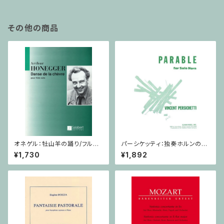
その他の商品
オネゲル：牡山羊の踊り/フルー
パーシケッティ：独奏ホルンのた
ト
めの寓話 第８番 作品120 / ホ
¥1,730
¥1,892
ルン