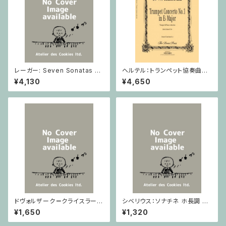
レーガー: Seven Sonatas o
ヘルテル：トランペット協奏曲第1
p. 91 Heft 2 / ヴァイオリン
番 変ホ長調/トランペット・ピア
¥4,130
¥4,650
ノ
ドヴォルザーク＝クライスラー：
シベリウス：ソナチネ ホ長調 O
スラヴ幻想曲 ロ短調 from Op.
p.80 / ヴァイオリンとピアノ
¥1,650
¥1,320
55-4, Op.75 / ヴァイオリンと
ピアノ