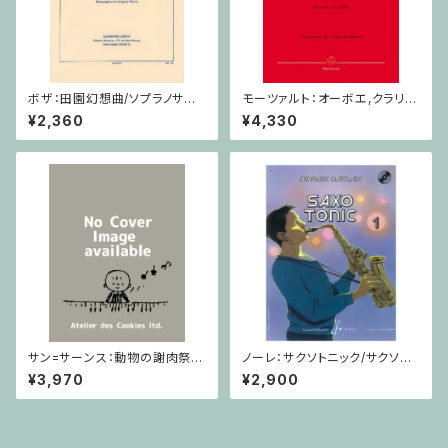
ボザ：田園幻想曲/ソプラノサク
モーツァルト：オーボエ,クラリネ
ソフォーン・ピアノ
ット,ホルン,ファゴットと管弦楽
¥2,360
¥4,330
のための協奏交響曲 / オーボ
エ,クラリネット,ホルン,ファゴッ
ト,ピアノ
サン=サーンス：動物の謝肉祭 D
ノーレ：サクソトニック/サクソフ
urand / ミニチュアスコア
ォーン・CD
¥3,970
¥2,900