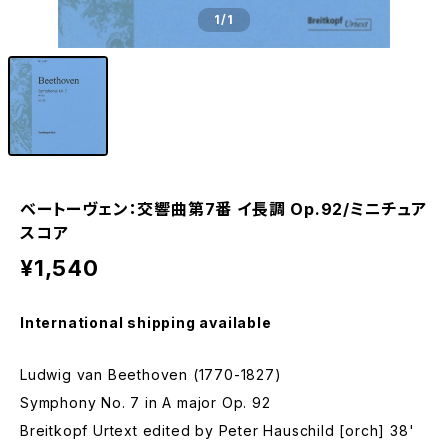
1
/1
ベートーヴェン：交響曲第7番 イ長調 Op.92/ミニチュア
スコア
¥1,540
International shipping available
Ludwig van Beethoven (1770-1827)
Symphony No. 7 in A major Op. 92
Breitkopf Urtext edited by Peter Hauschild [orch] 38'