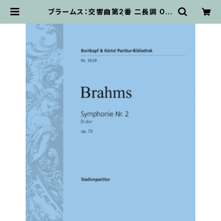
ブラームス：交響曲第2番 二長調 Op.
73/ミニチュアスコア | 輸入楽譜専門
店 アトリエ・デ・くっきぃず