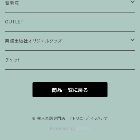
音楽院
ピアノ科３０分レッスン
OUTLET
ピアノ科４５分レッスン
楽譜出版社オリジナルグッズ
家族割プラン
アパレル
チケット
家族割適用プラン１
声楽
商品一覧に戻る
家族割適用プラン2
声楽ピアノ４５分レッスン
家族割適用プラン3
ヴァイオリンピアノ６０分レッスン
© 輸入楽譜専門店 アトリエ・デ・くっきぃず
Powered by
家族割適用プラン4
ヴァイオリン