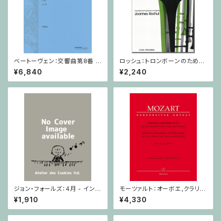
ベートーヴェン：交響曲第8番 /
ロッシュ：トロンボーンのための
フルスコア
旋律的練習曲 第3巻/トロンボ
¥6,840
¥2,240
ーン
ジョン・フォールズ：4月 - イング
モーツァルト：オーボエ,クラリネ
ランド / ピアノソロ
ット,ホルン,ファゴットと管弦楽
¥1,910
¥4,330
のための協奏交響曲 / オーボ
エ,クラリネット,ホルン,ファゴッ
ト,ピアノ