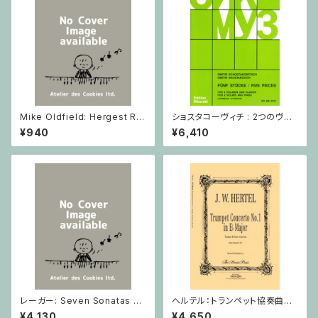
Mike Oldfield: Hergest Rid
ショスタコーヴィチ : 2つのヴァ
ge / ピアノ
イオリンとピアノのための 5つの
¥940
¥6,410
小品 / ヴァイオリン2とピアノ
レーガー: Seven Sonatas o
ヘルテル：トランペット協奏曲第1
p. 91 Heft 2 / ヴァイオリン
番 変ホ長調/トランペット・ピア
¥4,130
¥4,650