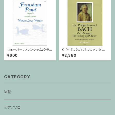
ウェーバー：フレンシャム/クラリ
C.Ph.E.バッハ：2つのソナタ Wq
ネット・ピアノ
76, 78 / ヴァイオリン・ピアノ
¥600
¥2,380
CATEGORY
楽譜
ピアノソロ