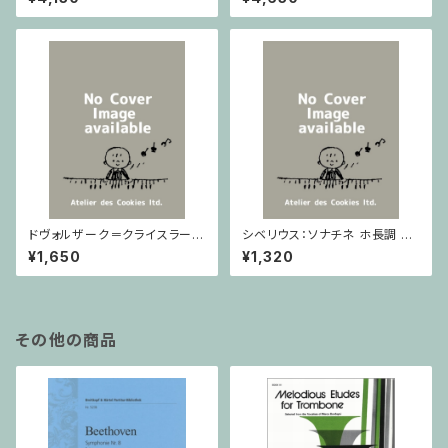
ノ
ドヴォルザーク＝クライスラー：
シベリウス：ソナチネ ホ長調 O
スラヴ幻想曲 ロ短調 from Op.
p.80 / ヴァイオリンとピアノ
¥1,650
¥1,320
55-4, Op.75 / ヴァイオリンと
ピアノ
その他の商品