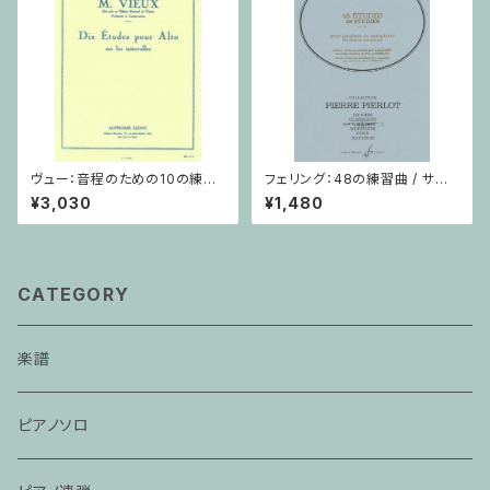
ヴュー：音程のための10の練習
フェリング：48の練習曲 / サク
/ ヴィオラ
ソフォーンorオーボエ
¥3,030
¥1,480
CATEGORY
楽譜
ピアノソロ