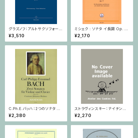
グラズノフ：アルトサクソフォーン
ミシェク : ソナタ イ長調 Op. 5
と弦楽オーケストラのための 協
/ コントラバスとピアノ
¥3,510
¥2,170
奏曲 変ホ長調 Op. 109 / サク
ソフォーンとピアノ
C.Ph.E.バッハ：2つのソナタ Wq
ストラヴィンスキー：ナイチンゲ
76, 78 / ヴァイオリン・ピアノ
ールの歌・中国の行進曲 / ヴァ
¥2,380
¥2,270
イオリン・ピアノ