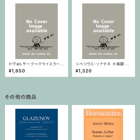
ドヴォルザーク＝クライスラー：
シベリウス：ソナチネ ホ長調 O
スラヴ幻想曲 ロ短調 from Op.
p.80 / ヴァイオリンとピアノ
¥1,650
¥1,320
55-4, Op.75 / ヴァイオリンと
ピアノ
その他の商品