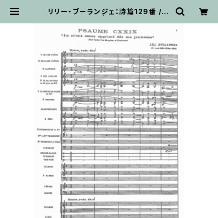
リリー・ブーランジェ：詩篇129番 / ミ
ニチュアスコア | 輸入楽譜専門店
アトリエ・デ・くっきぃず