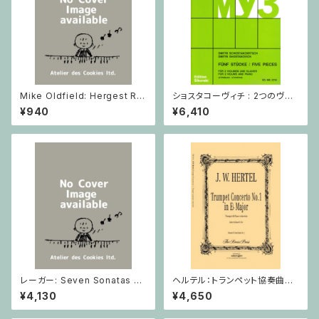
Mike Oldfield: Hergest Rid
ショスタコーヴィチ : 2つのヴァ
ge / ピアノ
イオリンとピアノのための 5つの
¥940
¥6,410
小品 / ヴァイオリン2とピアノ
レーガー: Seven Sonatas o
ヘルテル：トランペット協奏曲第1
p. 91 Heft 2 / ヴァイオリン
番 変ホ長調/トランペット・ピア
¥4,130
¥4,650
ノ