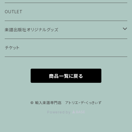
ピアノ科３０分レッスン
OUTLET
ピアノ科４５分レッスン
楽譜出版社オリジナルグッズ
家族割プラン
アパレル
チケット
家族割適用プラン１
声楽
商品一覧に戻る
家族割適用プラン2
声楽ピアノ４５分レッスン
家族割適用プラン3
ヴァイオリンピアノ６０分レッスン
© 輸入楽譜専門店 アトリエ・デ・くっきぃず
Powered by
家族割適用プラン4
ヴァイオリン