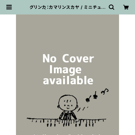
グリンカ：カマリンスカヤ / ミニチュア
スコア | 輸入楽譜専門店 アトリエ・
デ・くっきぃず