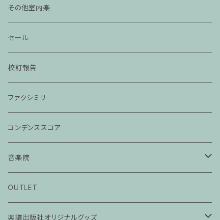
その他室内楽
セール
校訂報告
ファクシミリ
コンデンススコア
音楽院
ピアノ科３０分レッスン
OUTLET
ピアノ科４５分レッスン
楽譜出版社オリジナルグッズ