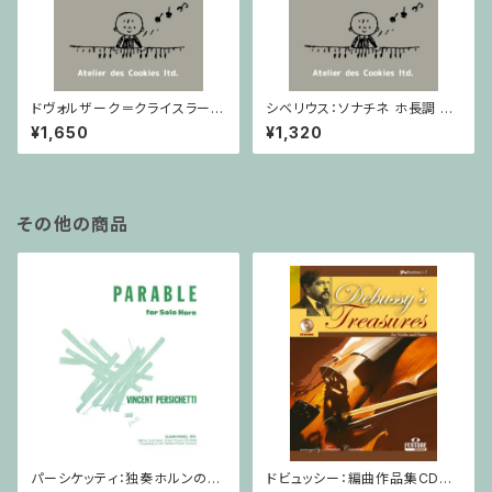
ドヴォルザーク＝クライスラー：
シベリウス：ソナチネ ホ長調 O
スラヴ幻想曲 ロ短調 from Op.
p.80 / ヴァイオリンとピアノ
¥1,650
¥1,320
55-4, Op.75 / ヴァイオリンと
ピアノ
その他の商品
パーシケッティ：独奏ホルンのた
ドビュッシー：編曲作品集CD付