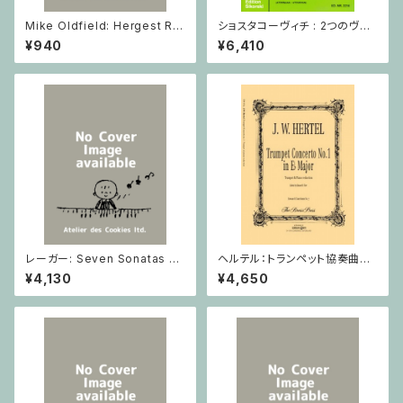
Mike Oldfield: Hergest Rid
ショスタコーヴィチ : 2つのヴァ
ge / ピアノ
イオリンとピアノのための 5つの
¥940
¥6,410
小品 / ヴァイオリン2とピアノ
レーガー: Seven Sonatas o
ヘルテル：トランペット協奏曲第1
p. 91 Heft 2 / ヴァイオリン
番 変ホ長調/トランペット・ピア
¥4,130
¥4,650
ノ