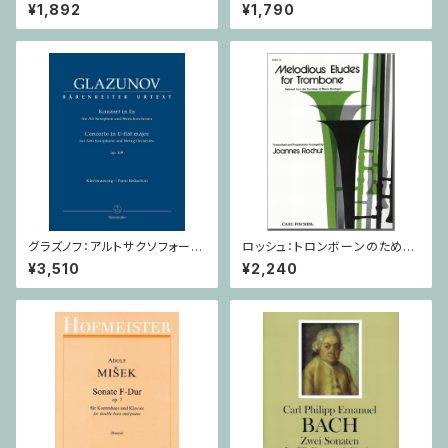
めの寓話 第８番 作品120 / ホ
/ ヴァイオリン・ピアノ
¥1,892
¥1,790
ルン
グラズノフ：アルトサクソフォーン
ロッシュ：トロンボーンのための
と弦楽オーケストラのための 協
旋律的練習曲 第3巻/トロンボ
¥3,510
¥2,240
奏曲 変ホ長調 Op. 109 / サク
ーン
ソフォーンとピアノ