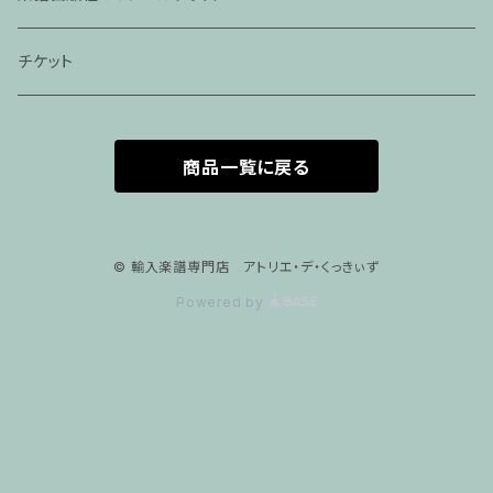
家族割プラン
アパレル
チケット
家族割適用プラン１
声楽
商品一覧に戻る
家族割適用プラン2
声楽ピアノ４５分レッスン
家族割適用プラン3
ヴァイオリンピアノ６０分レッスン
© 輸入楽譜専門店 アトリエ・デ・くっきぃず
Powered by
家族割適用プラン4
ヴァイオリン
ピアノ科６０分レッスン
箏