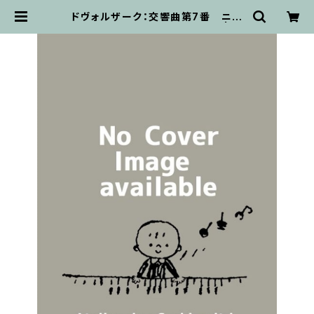
ドヴォルザーク：交響曲第7番 ニ短
調 Op.70 / ミニチュアスコア | 輸
入楽譜専門店 アトリエ・デ・くっきぃ
ず