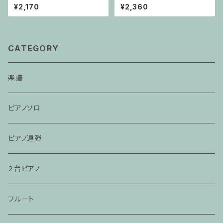
/ コントラバスとピアノ
ソフォーン・ピアノ
¥2,170
¥2,360
CATEGORY
楽譜
ピアノソロ
ピアノ連弾
２台ピアノ
フルート