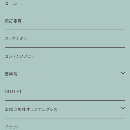
セール
校訂報告
ファクシミリ
コンデンススコア
音楽院
ピアノ科３０分レッスン
OUTLET
ピアノ科４５分レッスン
楽譜出版社オリジナルグッズ
家族割プラン
アパレル
チケット