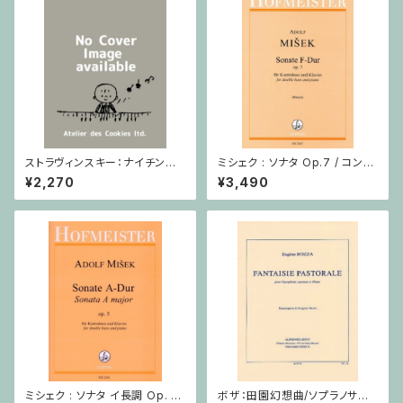
ストラヴィンスキー：ナイチンゲ
ミシェク : ソナタ Op.7 / コント
ールの歌・中国の行進曲 / ヴァ
ラバスとピアノ
¥2,270
¥3,490
イオリン・ピアノ
ミシェク : ソナタ イ長調 Op. 5
ボザ：田園幻想曲/ソプラノサク