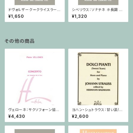
ドヴォルザーク＝クライスラー：
シベリウス：ソナチネ ホ長調 O
スラヴ幻想曲 ロ短調 from Op.
p.80 / ヴァイオリンとピアノ
¥1,650
¥1,320
55-4, Op.75 / ヴァイオリンと
ピアノ
その他の商品
ヴェローネ：サクソフォーン協奏
ヨハン・シュトラウス：甘い涙/ホ
曲 op.65 / アルトサクソフォー
ルン・ピアノ
¥4,430
¥2,600
ン,ピアノ