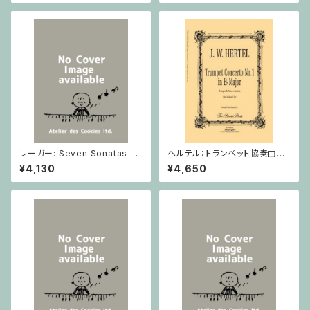
レーガー: Seven Sonatas o
ヘルテル：トランペット協奏曲第1
p. 91 Heft 2 / ヴァイオリン
番 変ホ長調/トランペット・ピア
¥4,130
¥4,650
ノ