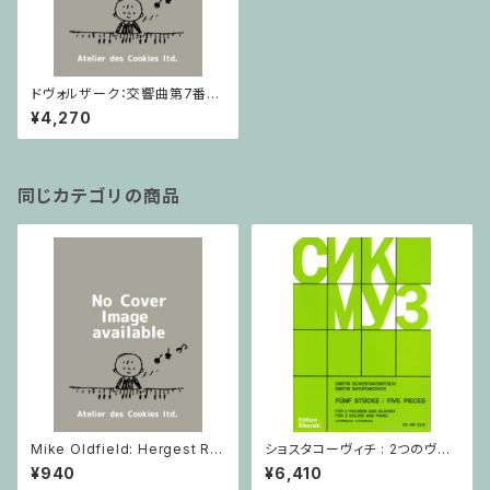
ドヴォルザーク：交響曲第7番
ニ短調 Op.70 / ミニチュアス
¥4,270
コア
同じカテゴリの商品
Mike Oldfield: Hergest Rid
ショスタコーヴィチ : 2つのヴァ
ge / ピアノ
イオリンとピアノのための 5つの
¥940
¥6,410
小品 / ヴァイオリン2とピアノ