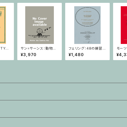
TY
サン=サーンス：動物の
フェリング：48の練習曲
モーツ
/ ヴィ
謝肉祭 Durand / ミニ
/ サクソフォーンorオー
クラリ
¥3,970
¥1,480
¥4,3
チュアスコア
ボエ
ゴット
協奏交
クラリ
ゴット