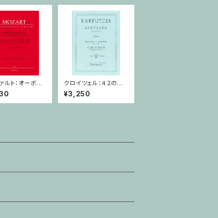
ァルト：オーボエ,
クロイツェル：４２の練
ネット,ホルン,ファ
習曲 ２巻 / ヴァイオリ
30
¥3,250
と管弦楽のための
ン教本
響曲 / オーボエ,
ネット,ホルン,ファ
,ピアノ