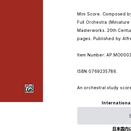
Mini Score. Composed b
Full Orchestra (Miniatur
Masterworks. 20th Centu
pages. Published by Alf
Item Number: AP.MO000
ISBN 0769235786.
An orchestral study scor
Internationa
日本国内