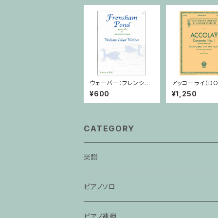
ウェーバー：フレンシャ
アッコーライ（DO
ム/クラリネット・ピアノ
編）：協奏曲第1番 
¥600
¥1,250
オラ・ピアノ
CATEGORY
楽譜
ピアノソロ
ピアノ連弾