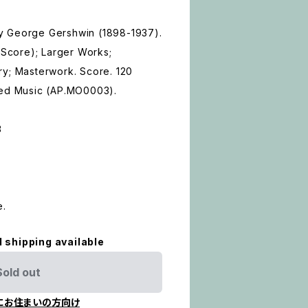
y George Gershwin (1898-1937).
e Score); Larger Works;
ry; Masterwork. Score. 120
red Music (AP.MO0003).
3
e.
l shipping available
Sold out
にお住まいの方向け