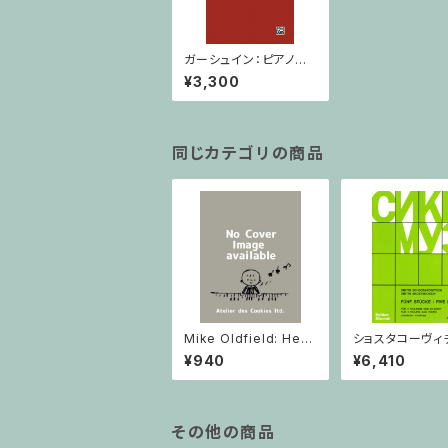
ガーシュイン：ピアノ協
奏曲 in F / ミニチュア
¥3,300
スコア
同じカテゴリの商品
Mike Oldfield: Herg
ショスタコーヴィチ 
est Ridge / ピアノ
つのヴァイオリン
¥940
¥6,410
ノのための 5つの
ヴァイオリン2と
その他の商品