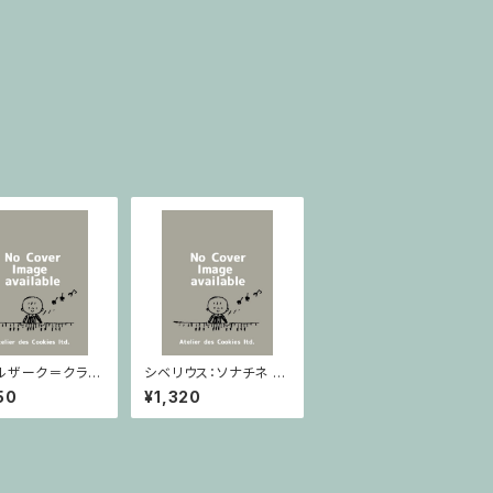
ルザーク＝クライ
シベリウス：ソナチネ ホ
：スラヴ幻想曲 ロ
長調 Op.80 / ヴァイオ
50
¥1,320
rom Op.55-4,
リンとピアノ
5 / ヴァイオリン
ノ