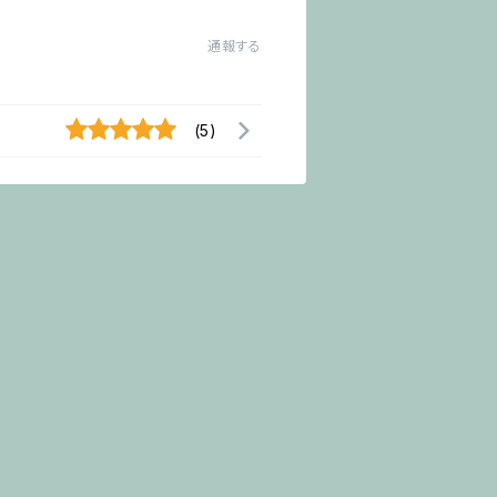
通報する
(5)