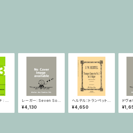
: 2
レーガー: Seven Son
ヘルテル：トランペット協
ドヴォ
とピア
atas op. 91 Heft 2 /
奏曲第1番 変ホ長調/
スラー
¥4,130
¥4,650
¥1,6
小品 /
ヴァイオリン
トランペット・ピアノ
短調 f
ピアノ
Op.7
とピア