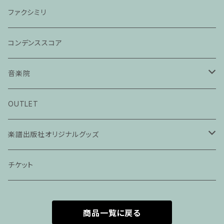
ファクシミリ
コンデンススコア
音楽院
ピアノ科３０分レッスン
OUTLET
ピアノ科４５分レッスン
楽譜出版社オリジナルグッズ
家族割プラン
アパレル
チケット
家族割適用プラン１
声楽
商品一覧に戻る
家族割適用プラン2