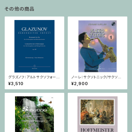
その他の商品
グラズノフ：アルトサクソフォーン
ノーレ：サクソトニック/サクソフ
と弦楽オーケストラのための 協
ォーン・CD
¥3,510
¥2,900
奏曲 変ホ長調 Op. 109 / サク
ソフォーンとピアノ