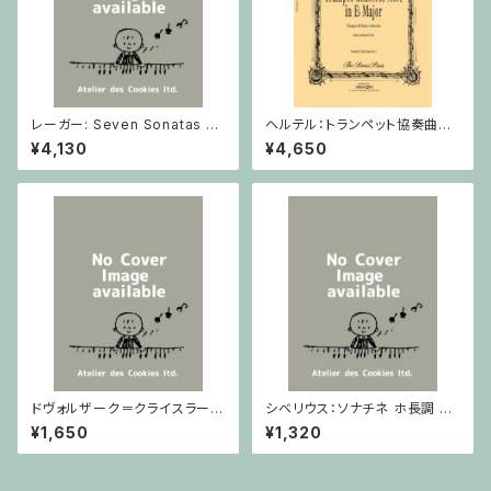
レーガー: Seven Sonatas o
ヘルテル：トランペット協奏曲第1
p. 91 Heft 2 / ヴァイオリン
番 変ホ長調/トランペット・ピア
¥4,130
¥4,650
ノ
ドヴォルザーク＝クライスラー：
シベリウス：ソナチネ ホ長調 O
スラヴ幻想曲 ロ短調 from Op.
p.80 / ヴァイオリンとピアノ
¥1,650
¥1,320
55-4, Op.75 / ヴァイオリンと
ピアノ