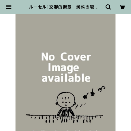
ルーセル：交響的断章 蜘蛛の饗宴 /
ミニチュアスコア | 輸入楽譜専門
店 アトリエ・デ・くっきぃず