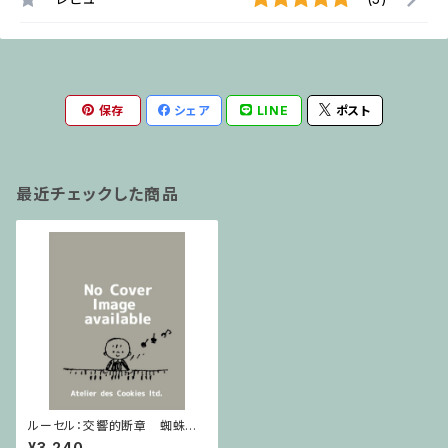
保存
シェア
LINE
ポスト
最近チェックした商品
ルーセル：交響的断章 蜘蛛の
饗宴 / ミニチュアスコア
¥3,240