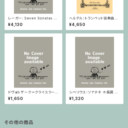
レーガー: Seven Sonatas o
ヘルテル：トランペット協奏曲第1
p. 91 Heft 2 / ヴァイオリン
番 変ホ長調/トランペット・ピア
¥4,130
¥4,650
ノ
ドヴォルザーク＝クライスラー：
シベリウス：ソナチネ ホ長調 O
スラヴ幻想曲 ロ短調 from Op.
p.80 / ヴァイオリンとピアノ
¥1,650
¥1,320
55-4, Op.75 / ヴァイオリンと
ピアノ
その他の商品