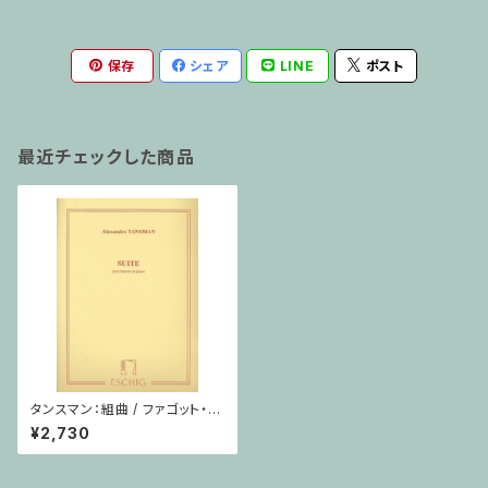
保存
シェア
LINE
ポスト
最近チェックした商品
タンスマン：組曲 / ファゴット・ピ
アノ
¥2,730