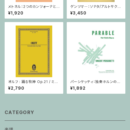
メトネル：2つのカンツォーナとダ
ゲンツマ―：ソナタ/アルトサクソ
ンス Op. 43 / ヴァイオリン・ピ
フォーン・ピアノ
¥1,920
¥3,450
アノ
オルフ : 踊る牧神 Op.21 / ミニ
パーシケッティ：独奏ホルンのた
チュアスコア
めの寓話 第８番 作品120 / ホ
¥2,790
¥1,892
ルン
CATEGORY
楽譜