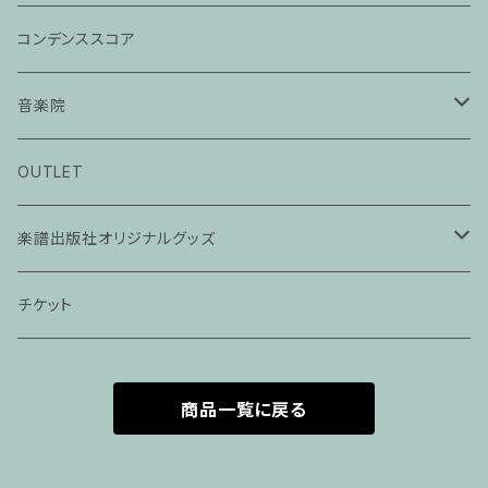
コンデンススコア
音楽院
ピアノ科３０分レッスン
OUTLET
ピアノ科４５分レッスン
楽譜出版社オリジナルグッズ
家族割プラン
アパレル
チケット
家族割適用プラン１
声楽
商品一覧に戻る
家族割適用プラン2
声楽ピアノ４５分レッスン