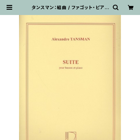
タンスマン：組曲 / ファゴット・ピアノ
| 輸入楽譜専門店 アトリエ・デ・くっ
きぃず