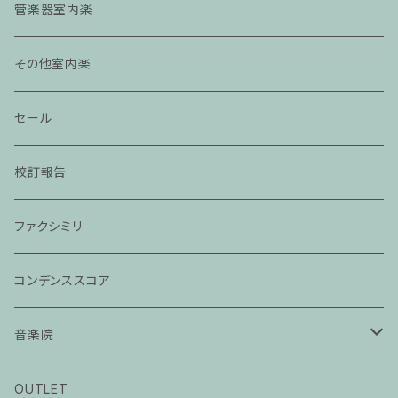
管楽器室内楽
その他室内楽
セール
校訂報告
ファクシミリ
コンデンススコア
音楽院
ピアノ科３０分レッスン
OUTLET