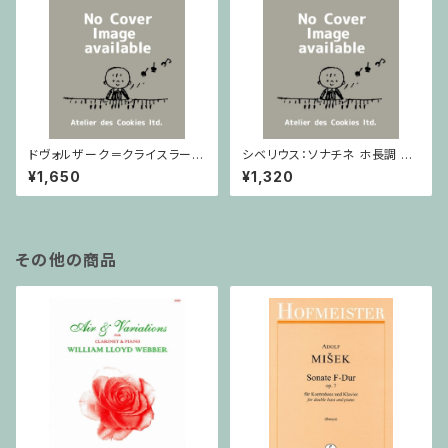
ドヴォルザーク＝クライスラー：
シベリウス：ソナチネ ホ長調 O
スラヴ幻想曲 ロ短調 from Op.
p.80 / ヴァイオリンとピアノ
¥1,650
¥1,320
55-4, Op.75 / ヴァイオリンと
ピアノ
その他の商品