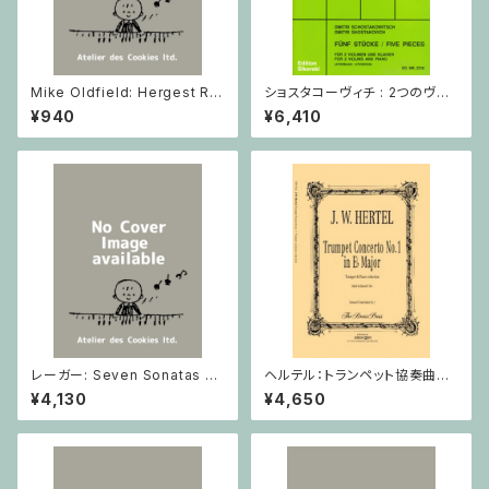
Mike Oldfield: Hergest Rid
ショスタコーヴィチ : 2つのヴァ
ge / ピアノ
イオリンとピアノのための 5つの
¥940
¥6,410
小品 / ヴァイオリン2とピアノ
レーガー: Seven Sonatas o
ヘルテル：トランペット協奏曲第1
p. 91 Heft 2 / ヴァイオリン
番 変ホ長調/トランペット・ピア
¥4,130
¥4,650
ノ