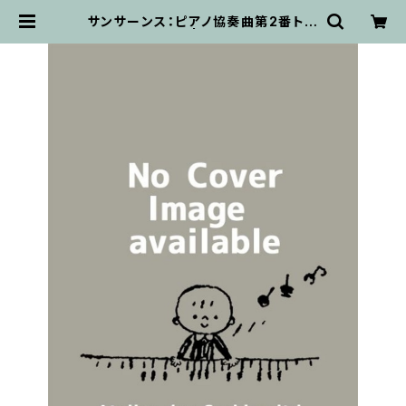
サンサーンス：ピアノ協奏曲第2番ト短
調 / フルスコア | 輸入楽譜専門店
アトリエ・デ・くっきぃず