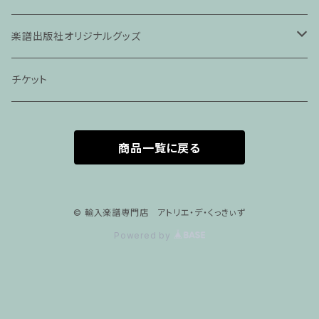
ピアノ科４５分レッスン
楽譜出版社オリジナルグッズ
家族割プラン
アパレル
チケット
家族割適用プラン１
声楽
商品一覧に戻る
家族割適用プラン2
声楽ピアノ４５分レッスン
家族割適用プラン3
ヴァイオリンピアノ６０分レッスン
© 輸入楽譜専門店 アトリエ・デ・くっきぃず
Powered by
家族割適用プラン4
ヴァイオリン
ピアノ科６０分レッスン