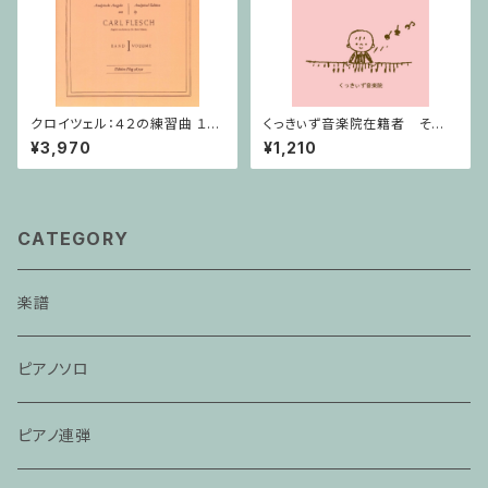
クロイツェル：４２の練習曲 １巻
くっきぃず音楽院在籍者 その
/ ヴァイオリン教本
他のご利用支払用商品 テクニ
¥3,970
¥1,210
ック
CATEGORY
楽譜
ピアノソロ
ピアノ連弾