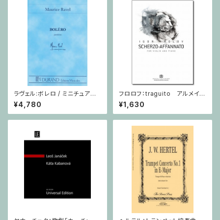
ラヴェル:ボレロ / ミニチュアス
フロロフ：traguito アルメイダ
コア
の主題による即興曲 / ヴァイオ
¥4,780
¥1,630
リン・ピアノ