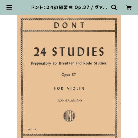
ドント：２４の練習曲 Op.37 / ヴァイ
オリン教本 | 輸入楽譜専門店 アトリ
エ・デ・くっきぃず