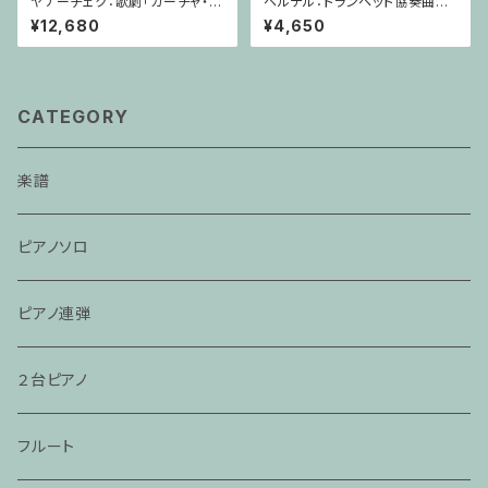
ヤナーチェク：歌劇「カーチャ・カ
ヘルテル：トランペット協奏曲第1
ヴァノヴァー」 / フルスコア
番 変ホ長調/トランペット・ピア
¥12,680
¥4,650
ノ
CATEGORY
楽譜
ピアノソロ
ピアノ連弾
２台ピアノ
フルート