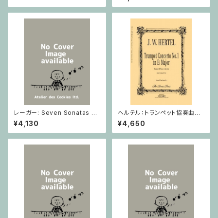
小品 / ヴァイオリン2とピアノ
レーガー: Seven Sonatas o
ヘルテル：トランペット協奏曲第1
p. 91 Heft 2 / ヴァイオリン
番 変ホ長調/トランペット・ピア
¥4,130
¥4,650
ノ