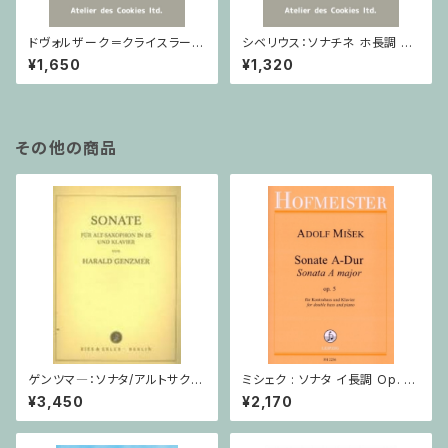
ドヴォルザーク＝クライスラー：
シベリウス：ソナチネ ホ長調 O
スラヴ幻想曲 ロ短調 from Op.
p.80 / ヴァイオリンとピアノ
¥1,650
¥1,320
55-4, Op.75 / ヴァイオリンと
ピアノ
その他の商品
ゲンツマ―：ソナタ/アルトサクソ
ミシェク : ソナタ イ長調 Op. 5
フォーン・ピアノ
/ コントラバスとピアノ
¥3,450
¥2,170