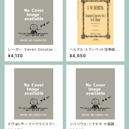
レーガー: Seven Sonatas o
ヘルテル：トランペット協奏曲第1
p. 91 Heft 2 / ヴァイオリン
番 変ホ長調/トランペット・ピア
¥4,130
¥4,650
ノ
ドヴォルザーク＝クライスラー：
シベリウス：ソナチネ ホ長調 O
スラヴ幻想曲 ロ短調 from Op.
p.80 / ヴァイオリンとピアノ