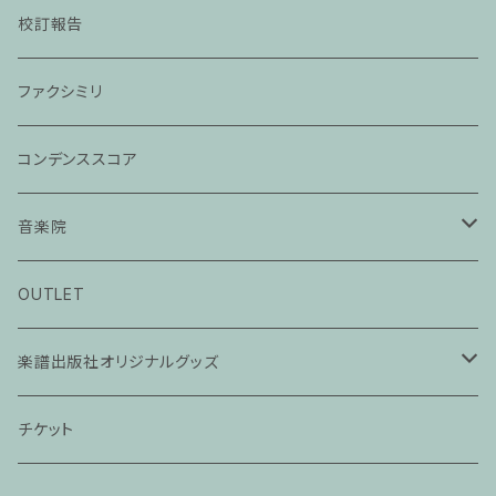
校訂報告
ファクシミリ
コンデンススコア
音楽院
ピアノ科３０分レッスン
OUTLET
ピアノ科４５分レッスン
楽譜出版社オリジナルグッズ
家族割プラン
アパレル
チケット
家族割適用プラン１
声楽