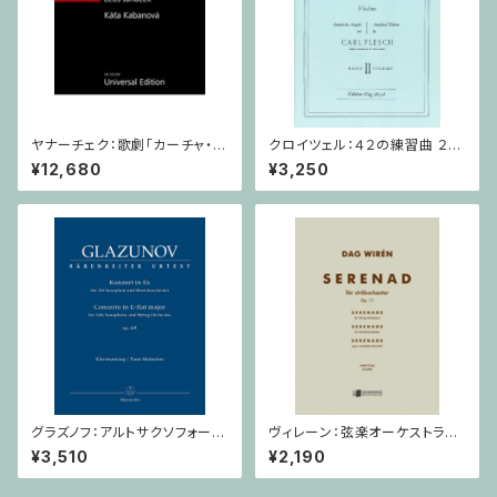
ヤナーチェク：歌劇「カーチャ・カ
クロイツェル：４２の練習曲 ２巻
ヴァノヴァー」 / フルスコア
/ ヴァイオリン教本
¥12,680
¥3,250
グラズノフ：アルトサクソフォーン
ヴィレーン：弦楽オーケストラの
と弦楽オーケストラのための 協
ための セレナード Op.11 / ミ
¥3,510
¥2,190
奏曲 変ホ長調 Op. 109 / サク
ニチュアスコア
ソフォーンとピアノ