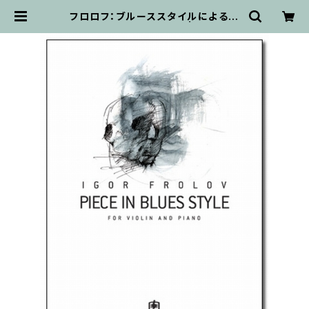
フロロフ：ブルーススタイルによる小
品 / ヴァイオリン・ピアノ | 輸入楽譜
専門店 アトリエ・デ・くっきぃず