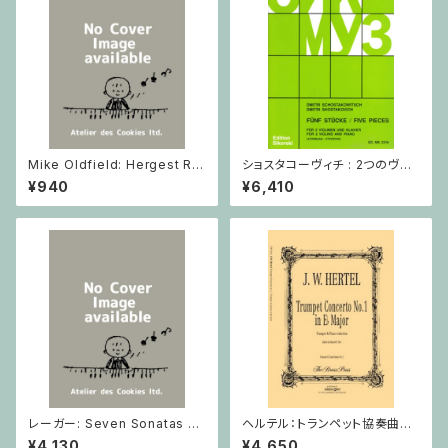
Mike Oldfield: Hergest Rid
ショスタコーヴィチ : 2つのヴァ
ge / ピアノ
イオリンとピアノのための 5つの
¥940
¥6,410
小品 / ヴァイオリン2とピアノ
レーガー: Seven Sonatas o
ヘルテル：トランペット協奏曲第1
p. 91 Heft 2 / ヴァイオリン
番 変ホ長調/トランペット・ピア
¥4,130
¥4,650