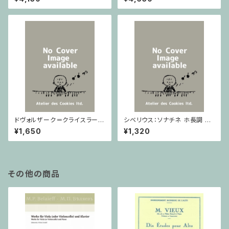
ノ
ドヴォルザーク＝クライスラー：
シベリウス：ソナチネ ホ長調 O
スラヴ幻想曲 ロ短調 from Op.
p.80 / ヴァイオリンとピアノ
¥1,650
¥1,320
55-4, Op.75 / ヴァイオリンと
ピアノ
その他の商品