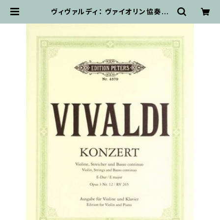
ヴィヴァルディ： ヴァイオリン協奏曲
ホ長調 Op. 3, No. 12, RV 265 /
ヴァイオリン・ピアノ | 輸入楽譜専門
店 アトリエ・デ・くっきぃず