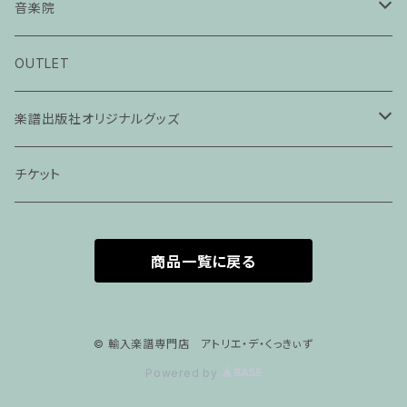
音楽院
ピアノ科３０分レッスン
OUTLET
ピアノ科４５分レッスン
楽譜出版社オリジナルグッズ
家族割プラン
アパレル
チケット
家族割適用プラン１
声楽
商品一覧に戻る
家族割適用プラン2
声楽ピアノ４５分レッスン
家族割適用プラン3
ヴァイオリンピアノ６０分レッスン
© 輸入楽譜専門店 アトリエ・デ・くっきぃず
Powered by
家族割適用プラン4
ヴァイオリン