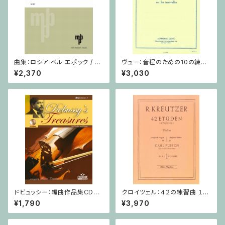
曲集：ロシア ベル エポック / ヴ
ヴュー：音程のための10の練習
ィオラ（またはチェロ）・ピアノ
/ ヴィオラ
¥2,370
¥3,030
ドビュッシー：編曲作品集CD付
クロイツェル：４２の練習曲 １巻
/ ヴァイオリン・ピアノ
/ ヴァイオリン教本
¥1,790
¥3,970