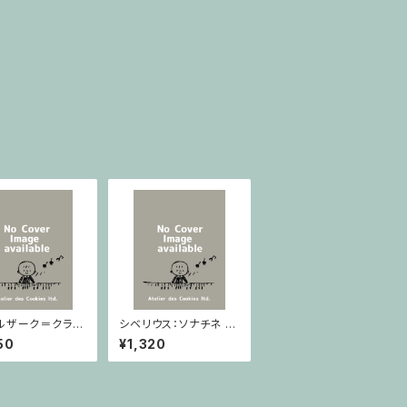
ルザーク＝クライ
シベリウス：ソナチネ ホ
：スラヴ幻想曲 ロ
長調 Op.80 / ヴァイオ
50
¥1,320
rom Op.55-4,
リンとピアノ
5 / ヴァイオリン
ノ