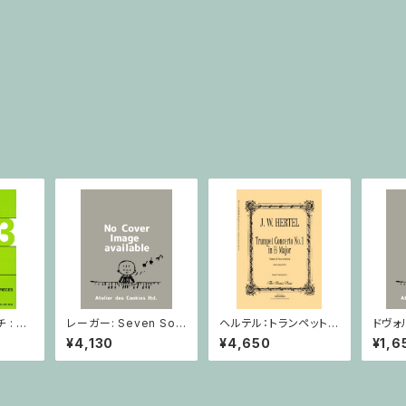
: 2
レーガー: Seven Son
ヘルテル：トランペット協
ドヴォ
とピア
atas op. 91 Heft 2 /
奏曲第1番 変ホ長調/
スラー
¥4,130
¥4,650
¥1,6
小品 /
ヴァイオリン
トランペット・ピアノ
短調 f
ピアノ
Op.7
とピア