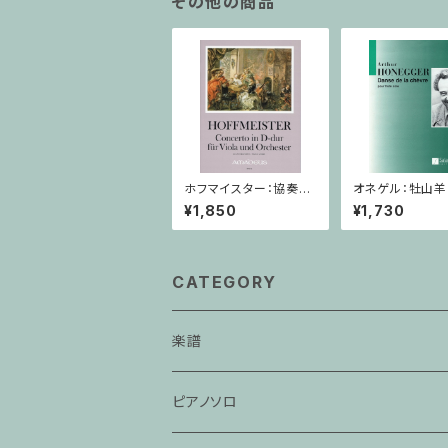
その他の商品
ホフマイスター：協奏曲
オネゲル：牡山
二長調 / ヴィオラ・ピア
り/フルート
¥1,850
¥1,730
ノ
CATEGORY
楽譜
ピアノソロ