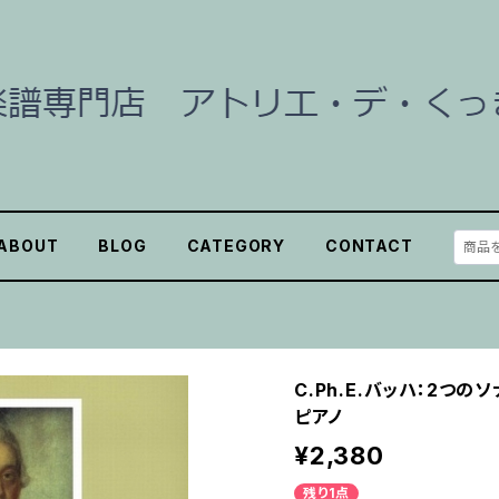
ABOUT
BLOG
CATEGORY
CONTACT
C.Ph.E.バッハ：2つのソナ
ピアノ
¥2,380
残り1点