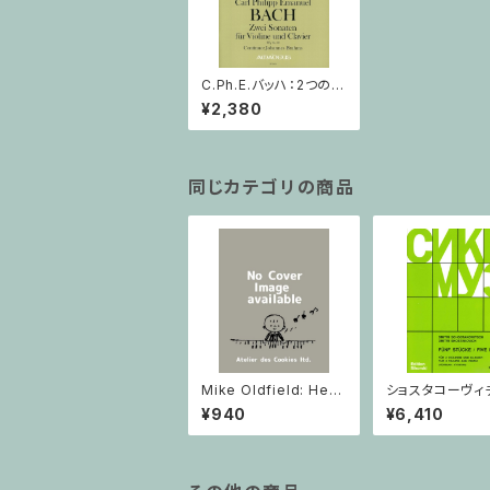
C.Ph.E.バッハ：2つのソ
ナタ Wq 76, 78 / ヴァ
¥2,380
イオリン・ピアノ
同じカテゴリの商品
Mike Oldfield: Herg
ショスタコーヴィチ 
est Ridge / ピアノ
つのヴァイオリン
¥940
¥6,410
ノのための 5つの
ヴァイオリン2と