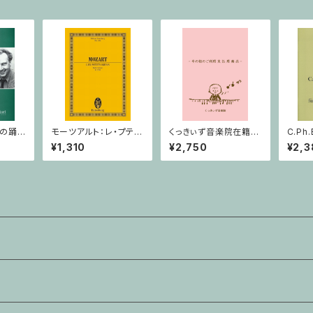
羊の踊
モーツアルト：レ・プテ
くっきぃず音楽院在籍
C.Ph
ィ・ リアン/ミニチュアス
者 その他のご利用支
ナタ W
¥1,310
¥2,750
¥2,3
コア
払用商品 おばけのぼ
イオリ
うけん２巻