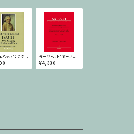
.E.バッハ：2つのソ
モーツァルト：オーボエ,
q 76, 78 / ヴァ
クラリネット,ホルン,ファ
80
¥4,330
ン・ピアノ
ゴットと管弦楽のための
協奏交響曲 / オーボエ,
クラリネット,ホルン,ファ
ゴット,ピアノ