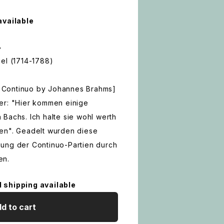
available
8
el (1714-1788)
he Continuo by Johannes Brahms]
er: "Hier kommen einige
Bachs. Ich halte sie wohl werth
en". Geadelt wurden diese
ung der Continuo-Partien durch
en.
l shipping available
d to cart