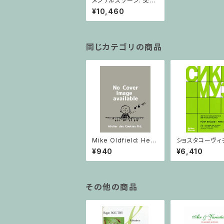
メンデルスゾーン: 交響
曲第3番 / フルスコア
¥10,460
同じカテゴリの商品
Mike Oldfield: Herg
ショスタコーヴィチ 
est Ridge / ピアノ
つのヴァイオリン
¥940
¥6,410
ノのための 5つの
ヴァイオリン2と
その他の商品