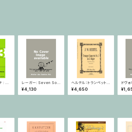
: 2
レーガー: Seven Son
ヘルテル：トランペット協
ドヴォ
とピア
atas op. 91 Heft 2 /
奏曲第1番 変ホ長調/
スラー
¥4,130
¥4,650
¥1,6
小品 /
ヴァイオリン
トランペット・ピアノ
短調 f
ピアノ
Op.7
とピア