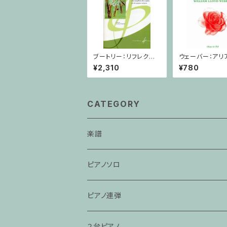
ブートリー：リフレクショ
ウェーバー：アリ
ンズ/サクソフォーン・ピ
奏/クラリネット・
¥2,310
¥780
アノ
CATEGORY
楽譜
ピアノソロ
ピアノ連弾
２台ピアノ