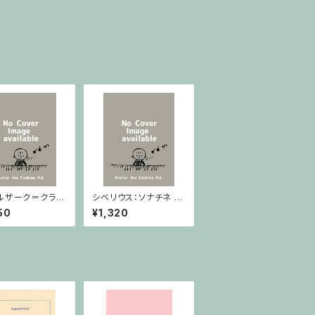
ルザーク＝クライ
シベリウス：ソナチネ ホ
：スラヴ幻想曲 ロ
長調 Op.80 / ヴァイオ
50
¥1,320
rom Op.55-4,
リンとピアノ
5 / ヴァイオリン
ノ