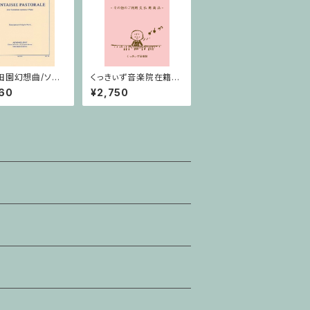
田園幻想曲/ソプ
くっきぃず音楽院在籍
クソフォーン・ピア
者 その他のご利用支
60
¥2,750
払用商品 おばけのぼ
うけん２巻