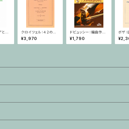
アと変
クロイツェル：４２の練
ドビュッシー：編曲作品
ボザ：
ピアノ
習曲 １巻 / ヴァイオリ
集CD付 / ヴァイオリ
ラノサ
¥3,970
¥1,790
¥2,3
ン教本
ン・ピアノ
ノ