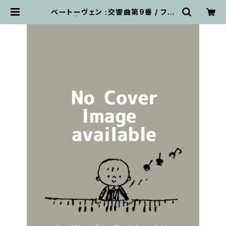
ベートーヴェン :交響曲第9番 / フル
スコア | 輸入楽譜専門店 アトリエ・
デ・くっきぃず