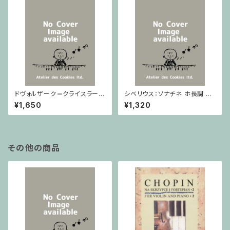
ドヴォルザーク＝クライスラー：
シベリウス：ソナチネ ホ長調 O
スラヴ幻想曲 ロ短調 from Op.
p.80 / ヴァイオリンとピアノ
¥1,650
¥1,320
55-4, Op.75 / ヴァイオリンと
ピアノ
その他の商品