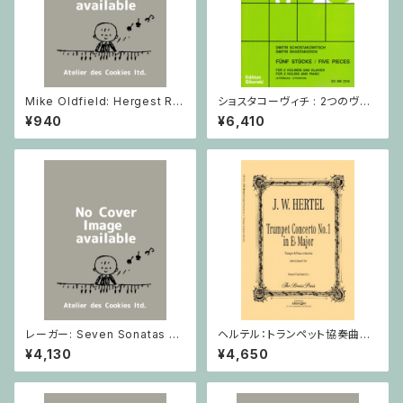
Mike Oldfield: Hergest Rid
ショスタコーヴィチ : 2つのヴァ
ge / ピアノ
イオリンとピアノのための 5つの
¥940
¥6,410
小品 / ヴァイオリン2とピアノ
レーガー: Seven Sonatas o
ヘルテル：トランペット協奏曲第1
p. 91 Heft 2 / ヴァイオリン
番 変ホ長調/トランペット・ピア
¥4,130
¥4,650
ノ