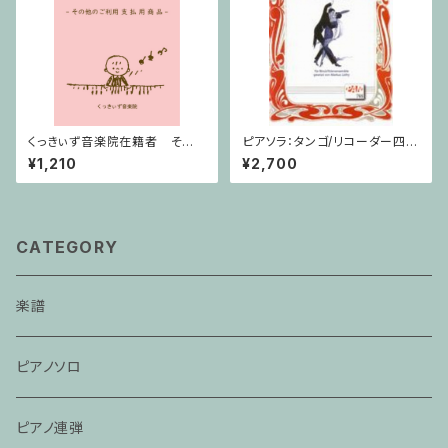
くっきぃず音楽院在籍者 その
ピアソラ：タンゴ/リコーダー四重
他のご利用支払用商品 テクニ
奏
¥1,210
¥2,700
ック
CATEGORY
楽譜
ピアノソロ
ピアノ連弾