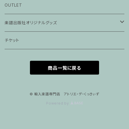
ピアノ科３０分レッスン
OUTLET
ピアノ科４５分レッスン
楽譜出版社オリジナルグッズ
家族割プラン
アパレル
チケット
家族割適用プラン１
声楽
商品一覧に戻る
家族割適用プラン2
声楽ピアノ４５分レッスン
家族割適用プラン3
ヴァイオリンピアノ６０分レッスン
© 輸入楽譜専門店 アトリエ・デ・くっきぃず
Powered by
家族割適用プラン4
ヴァイオリン
ピアノ科６０分レッスン