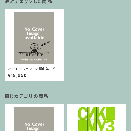
最近チェックした商品
ベートーヴェン :交響曲第9番 /
フルスコア
¥19,650
同じカテゴリの商品