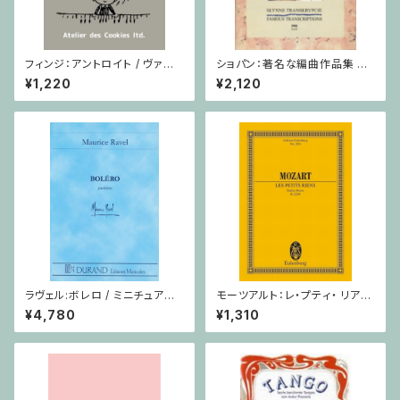
フィンジ：アントロイト / ヴァイ
ショパン：著名な編曲作品集 第
オリン・ピアノ
2巻 / ヴァイオリン・ピアノ
¥1,220
¥2,120
ラヴェル:ボレロ / ミニチュアス
モーツアルト：レ・プティ・ リア
コア
ン/ミニチュアスコア
¥4,780
¥1,310