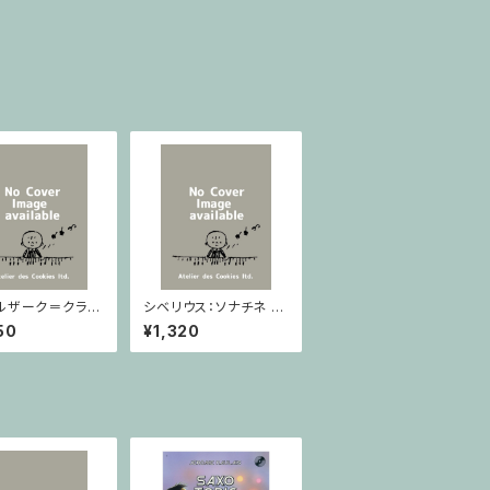
ルザーク＝クライ
シベリウス：ソナチネ ホ
：スラヴ幻想曲 ロ
長調 Op.80 / ヴァイオ
50
¥1,320
rom Op.55-4,
リンとピアノ
5 / ヴァイオリン
ノ