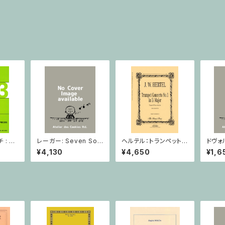
: 2
レーガー: Seven Son
ヘルテル：トランペット協
ドヴォ
とピア
atas op. 91 Heft 2 /
奏曲第1番 変ホ長調/
スラー
¥4,130
¥4,650
¥1,6
小品 /
ヴァイオリン
トランペット・ピアノ
短調 f
ピアノ
Op.7
とピア