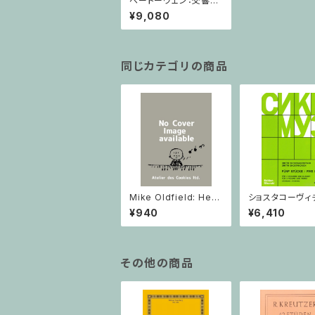
ベートーヴェン：交響曲
第3番 / フルスコア
¥9,080
同じカテゴリの商品
Mike Oldfield: Herg
ショスタコーヴィチ 
est Ridge / ピアノ
つのヴァイオリン
¥940
¥6,410
ノのための 5つの
ヴァイオリン2と
その他の商品