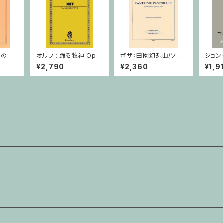
２の練
オルフ : 踊る牧神 Op.2
ボザ：田園幻想曲/ソプ
ジョン
イオリ
1 / ミニチュアスコア
ラノサクソフォーン・ピア
- イン
¥2,790
¥2,360
¥1,9
ノ
ソロ