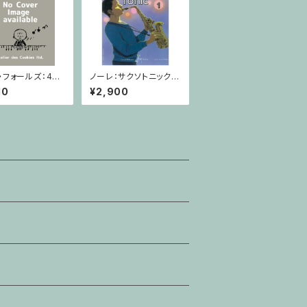
・フォールズ：4月
ノーレ：サクソトニック/
グランド / ピアノ
サクソフォーン・CD
10
¥2,900