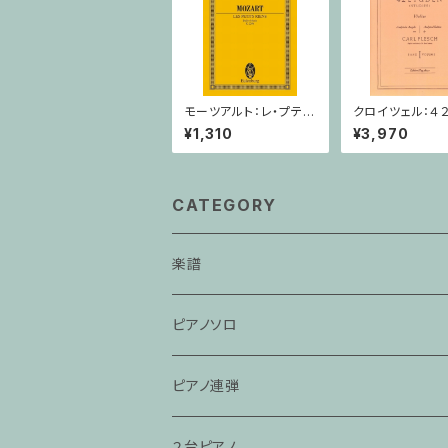
モーツアルト：レ・プテ
クロイツェル：４
ィ・ リアン/ミニチュアス
習曲 １巻 / ヴァ
¥1,310
¥3,970
コア
ン教本
CATEGORY
楽譜
ピアノソロ
ピアノ連弾
２台ピアノ