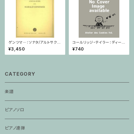
ゲンツマ―：ソナタ/アルトサクソ
コールリッジ・テイラー：ディープ
フォーン・ピアノ
リバー Op.59,No.10 / ヴァイオ
¥3,450
¥740
リン・ピアノ
CATEGORY
楽譜
ピアノソロ
ピアノ連弾