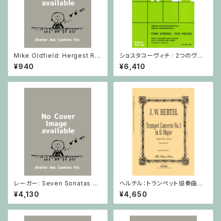
Mike Oldfield: Hergest Rid
ショスタコーヴィチ : 2つのヴァ
ge / ピアノ
イオリンとピアノのための 5つの
¥940
¥6,410
小品 / ヴァイオリン2とピアノ
レーガー: Seven Sonatas o
ヘルテル：トランペット協奏曲第1
p. 91 Heft 2 / ヴァイオリン
番 変ホ長調/トランペット・ピア
¥4,130
¥4,650
ノ