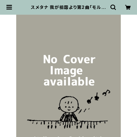
スメタナ 我が祖国より第2曲「モルダ
ヴ」 / フルスコア | 輸入楽譜専門店
アトリエ・デ・くっきぃず