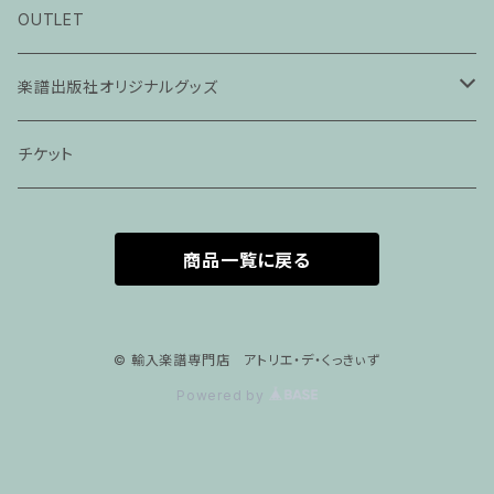
ピアノ科３０分レッスン
OUTLET
ピアノ科４５分レッスン
楽譜出版社オリジナルグッズ
家族割プラン
アパレル
チケット
家族割適用プラン１
声楽
商品一覧に戻る
家族割適用プラン2
声楽ピアノ４５分レッスン
家族割適用プラン3
ヴァイオリンピアノ６０分レッスン
© 輸入楽譜専門店 アトリエ・デ・くっきぃず
Powered by
家族割適用プラン4
ヴァイオリン
ピアノ科６０分レッスン