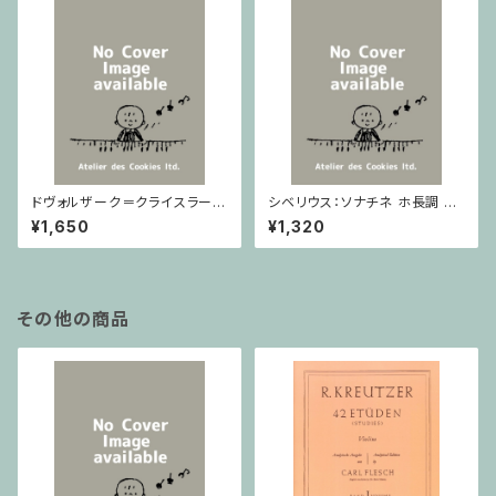
ドヴォルザーク＝クライスラー：
シベリウス：ソナチネ ホ長調 O
スラヴ幻想曲 ロ短調 from Op.
p.80 / ヴァイオリンとピアノ
¥1,650
¥1,320
55-4, Op.75 / ヴァイオリンと
ピアノ
その他の商品