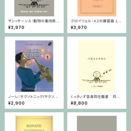
サン=サーンス：動物の謝肉祭 D
クロイツェル：４２の練習曲 １巻
urand / ミニチュアスコア
/ ヴァイオリン教本
¥3,970
¥3,970
ノーレ：サクソトニック/サクソフ
くっきぃず音楽院在籍者 月謝
ォーン・CD
支払用商品 ピアノ科 ３０分
¥2,900
¥8,800